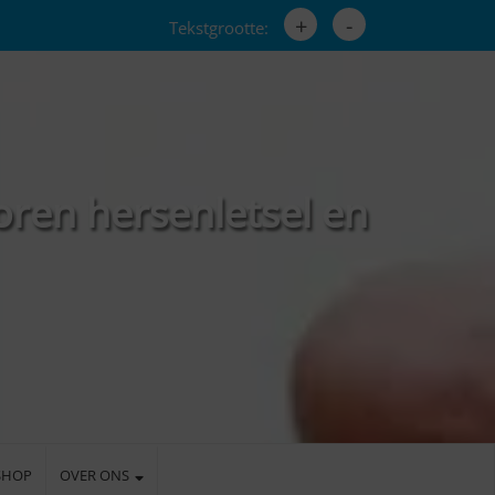
+
-
Tekstgrootte:
oren hersenletsel en
SHOP
OVER ONS