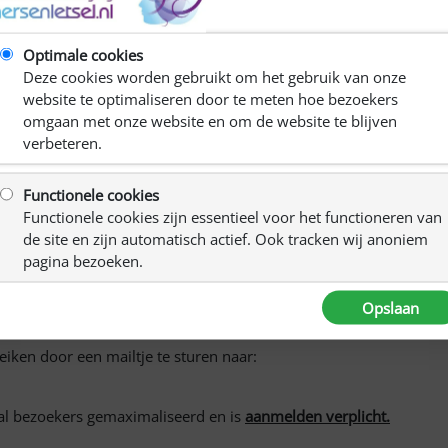
derland start op woensdag 15 september met een
oners met Niet Aangeboren Hersenletsel (NAH).
Optimale cookies
ben en die weten waar je het over hebt. Om uit te
Deze cookies worden gebruikt om het gebruik van onze
riet en je machteloosheid. Wat normaal is voor een ander is
website te optimaliseren door te meten hoe bezoekers
Door een lotgenoot wordt dit gezien, erkent, herkent. Wat kom
omgaan met onze website en om de website te blijven
ders dan voorheen en hoe ga je ermee om? Door dit te delen,
verbeteren.
n.
Functionele cookies
gio Gelderland dit organiseert is het mogelijk om allerhande
Functionele cookies zijn essentieel voor het functioneren van
de site en zijn automatisch actief. Ook tracken wij anoniem
2021 in Ontmoetingscentrum De Paperclip aan de
pagina bezoeken.
Opslaan
starten om 10.00 uur en we sluiten af rond 11.30 uur.
iken door een mailtje te sturen naar:
al bezoekers gemaximaliseerd en is
aanmelden verplicht.