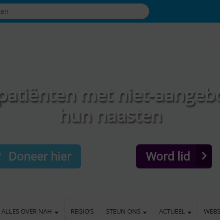
patiënten met niet-aangeb
hun naasten
Doneer hier
Word lid
ALLES OVER NAH
REGIO’S
STEUN ONS
ACTUEEL
WEB