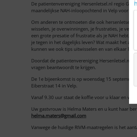
De patientenvereniging Hersenletsel.nl regio Gel
maandelijkse NAH-inloopochtend in Velp voor inw
Om anderen te ontmoeten die ook hersenletsel heb
wisselen, je overwinningen, je frustraties, je verd
een grote presatie of frustratie als je NAH hebt. 
je tegen in het dagelijks leven? Wat maakt het an
kunnen we ook tips uitwisselen en van elkaar lere
Doordat de patientenvereniging Hersenletsel.nl re
vragen beantwoordt te krijgen.
De 1e bijeenkomst is op woensdag 15 septemner 
Eiberstraat 14 in Velp.
Vanaf 9.30 uur staat de koffie voor u klaar en we 
Uw gastvrouw is Helma Maters en u kunt haar bere
helma.maters@gmail.com
Vanwege de huidige RIVM-maatregelen is het aant