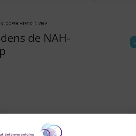
-INLOOPOCHTEND IN VELP
jdens de NAH-
L
lp