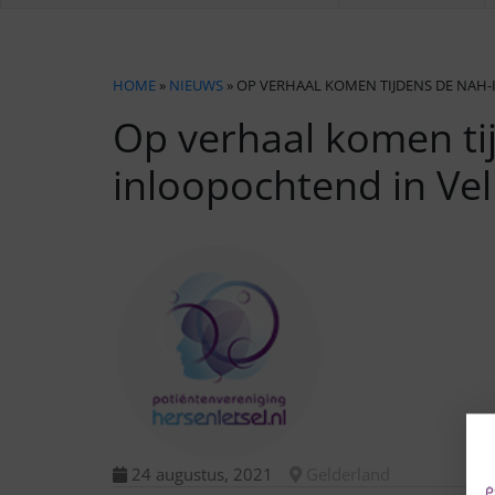
HOME
»
NIEUWS
» OP VERHAAL KOMEN TIJDENS DE NAH
Op verhaal komen ti
inloopochtend in Ve
24 augustus, 2021
Gelderland