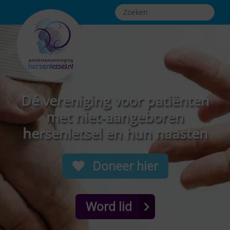
Dé vereniging voor patiënten
met niet-aangeboren
hersenletsel en hun naasten
Doneer hier
Word lid