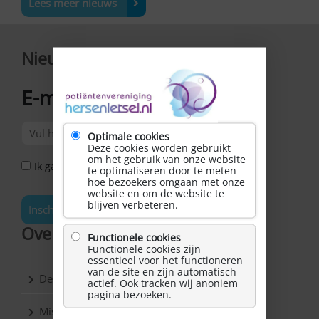
Lees meer nieuws
Nieuwsbrief
E-mailadres
*
Optimale cookies
Deze cookies worden gebruikt
om het gebruik van onze website
Ik ga akkoord met het Privacy Statement *
te optimaliseren door te meten
hoe bezoekers omgaan met onze
website en om de website te
blijven verbeteren.
Inschrijven
Over Hersenletsel.nl
Functionele cookies
Functionele cookies zijn
essentieel voor het functioneren
van de site en zijn automatisch
De vereniging
actief. Ook tracken wij anoniem
pagina bezoeken.
Missie & Visie