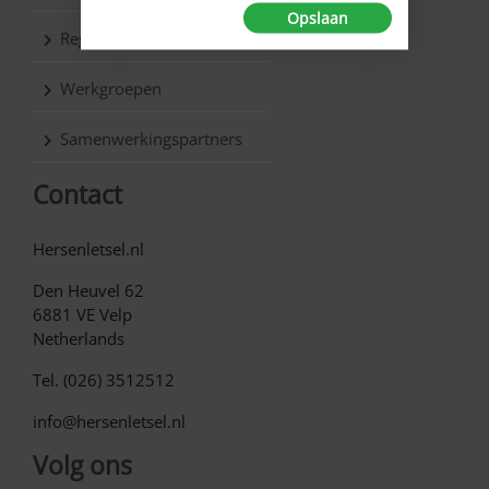
Opslaan
Regio’s
Werkgroepen
Samenwerkingspartners
Contact
Hersenletsel.nl
Den Heuvel 62
6881 VE Velp
Netherlands
Tel. (026) 3512512
info@hersenletsel.nl
Volg ons