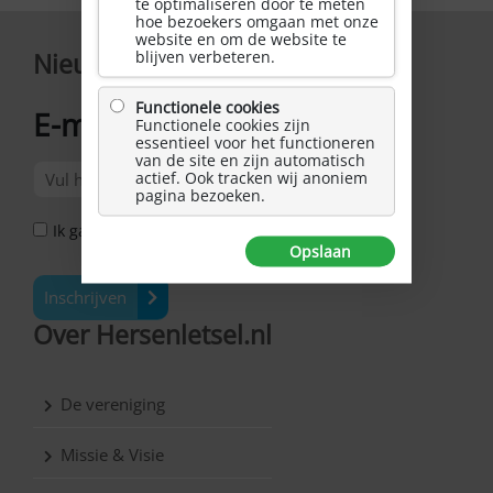
te optimaliseren door te meten
hoe bezoekers omgaan met onze
website en om de website te
blijven verbeteren.
Nieuwsbrief
Functionele cookies
E-mailadres
Functionele cookies zijn
*
essentieel voor het functioneren
van de site en zijn automatisch
actief. Ook tracken wij anoniem
pagina bezoeken.
Ik ga akkoord met het Privacy Statement *
Opslaan
Inschrijven
Over Hersenletsel.nl
De vereniging
Missie & Visie