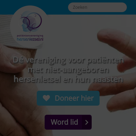
Dé vereniging voor patiënten
met niet-aangeboren
hersenletsel en hun naasten
Doneer hier
Word lid