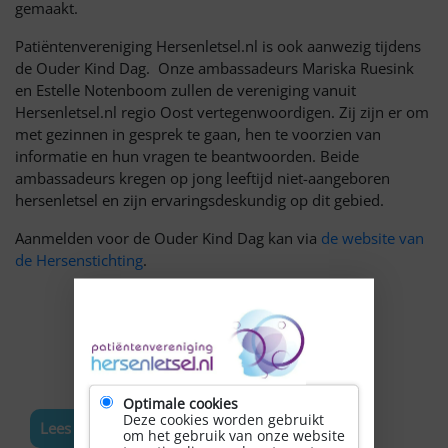
gemaakt.
Patiëntenvereniging Hersenletsel.nl is ook aanwezig tijdens
de Ouder Kind Dag. Onze ambassadeurs Mariska Ruesink
en Estelle Notenboom zullen de vereniging vanuit
Hersenletsel.nl regio Oost vertegenwoordigen. Zij zijn er om
met gezinnen in gesprek te gaan, hen te voorzien van
informatie en hun vragen te beantwoorden. Beide
ambassadeurs kregen op jong leeftijd niet-aangeboren
hersenletsel en zijn ervaringsdeskundig op dit gebied.
Aanmelden voor de Ouder Kind Dag kan via
de website van
de Hersenstichting
.
Optimale cookies
Deze cookies worden gebruikt
Lees meer nieuws
om het gebruik van onze website