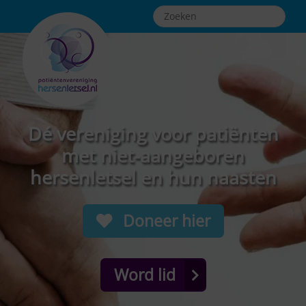
Dé vereniging voor patiënten
met niet-aangeboren
hersenletsel en hun naasten
Doneer hier
Word lid