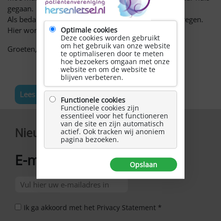
gegaan.
Als bedankje hebben we een hele leuke attentie gekregen.
Hier wordt je toch blij van!
Optimale cookies
Deze cookies worden gebruikt
om het gebruik van onze website
Groeten, Wendy en Angelique
te optimaliseren door te meten
hoe bezoekers omgaan met onze
website en om de website te
blijven verbeteren.
Lees meer nieuws
Functionele cookies
Functionele cookies zijn
essentieel voor het functioneren
van de site en zijn automatisch
Nieuwsbrief
actief. Ook tracken wij anoniem
pagina bezoeken.
E-mailadres
*
Opslaan
Ik ga akkoord met het Privacy Statement *