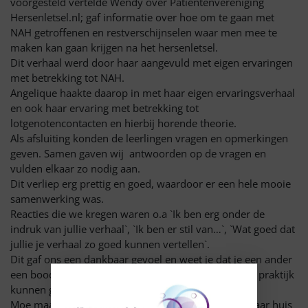
voorgesteld vertelde Wendy over Patiëntenvereniging
Hersenletsel.nl; gaf informatie over hoe om te gaan met
NAH getroffenen en restverschijnselen waar men mee te
maken kan gaan krijgen na het hersenletsel.
Dit verhaal werd door haar aangevuld met eigen ervaringen
met betrekking tot NAH.
Angelique haakte daarop in met haar eigen ervaringsverhaal
en ook haar ervaring met betrekking tot
lotgenotencontacten en hierbij horende theorie.
Als afsluiting konden de leerlingen vragen en opmerkingen
geven. Samen gaven wij antwoorden op de vragen en
vulden elkaar zo nodig aan.
Dit verliep erg prettig en goed, waardoor er een hele mooie
samenwerking was.
Reacties die we kregen waren o.a `Ik ben erg onder de
indruk van jullie verhaal`, `Ik ben er stil van…`, `Wat goed dat
jullie je verhaal zo goed kunnen vertellen`.
Dit gaf ons een dankbaar gevoel en weet je dat je een ander
een boodschap hebt kunnen meegeven, die zij in de praktijk
kunnen gaan toepassen.
Moe maar voldaan zijn wij na de presentatie weer naar huis