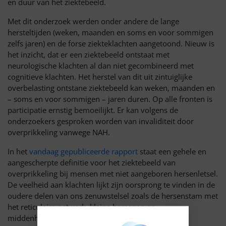
en duur van het ziektebeeld.
Met dit onderzoek werden onder andere de lange
hersteltijden (weken, maanden en soms en voor sommigen
zelfs jaren) en de forse ziekteklachten aangetoond. Nieuw is
het inzicht, dat er een ziektebeeld ontstaat met
neurologische klachten al dan niet gecombineerd met
cognitieve klachten. Het herstel van dit uit zintuiglijke
overbelasting ontstane ziektebeeld kan weken, maanden en
– soms en voor sommigen – jaren duren. Op alle fronten is
participatie ernstig bemoeilijkt. Er kan volgens de
onderzoekers gesproken worden van invaliditeit door
overprikkeling vanwege NAH.
In het
vandaag gepubliceerde rapport
staat een gehele en
aangescherpte definitie voor het ziektebeeld van
overprikkeling bij mensen met niet aangeboren hersenletsel.
De veelheid aan klachten lijkt zijn oorsprong te vinden in de
oudere delen van ons zenuwstelsel zoals de hersenstam met
het reticulaire netwerk, kleine hersenen en
middenhersenen.