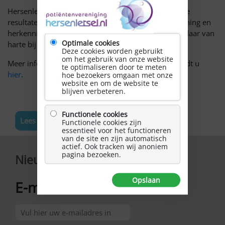
Hersenletsel-uitleg en de onderzoekers hopen dat de
resultaten van dit onderzoek zullen leiden tot erkenning en
herkenning van deze problematiek. Wij sluiten ons daar van
Optimale cookies
harte bij aan!
Deze cookies worden gebruikt
om het gebruik van onze website
Meer informatie, inclusief het complete rapport, vindt u
te optimaliseren door te meten
hier
.
hoe bezoekers omgaan met onze
website en om de website te
blijven verbeteren.
Functionele cookies
Lees meer nieuws
Functionele cookies zijn
essentieel voor het functioneren
van de site en zijn automatisch
actief. Ook tracken wij anoniem
pagina bezoeken.
Nieuwsbrief
Opslaan
E-mailadres
*