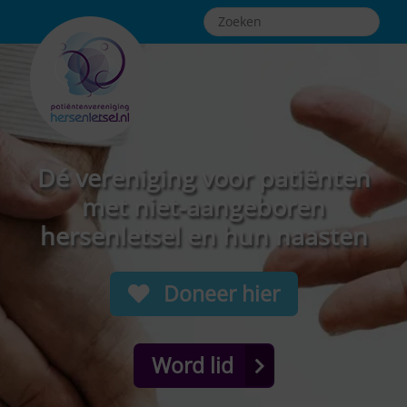
Dé vereniging voor patiënten
met niet-aangeboren
hersenletsel en hun naasten
Doneer hier
Word lid