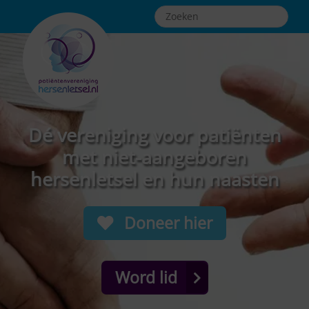
Dé vereniging voor patiënten
met niet-aangeboren
hersenletsel en hun naasten
Doneer hier
Word lid