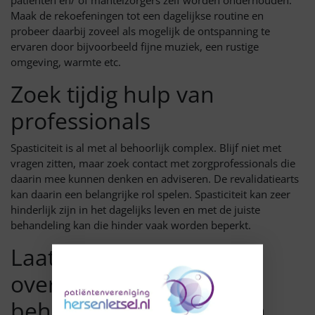
patiënten en/ of mantelzorgers zelf worden onderhouden.
Maak de rekoefeningen tot een dagelijkse routine en
probeer daarbij zoveel als mogelijk de ontspanning te
ervaren door bijvoorbeeld fijne muziek, een rustige
omgeving, warmte etc.
Zoek tijdig hulp van
professionals
Spasticiteit is al met al behoorlijk complex. Blijf niet met
vragen zitten, maar zoek contact met zorgprofessionals die
daarin mee kunnen denken en adviseren. De revalidatiearts
kan daarin een belangrijke rol spelen. Spasticiteit kan zeer
hinderlijk zijn in het dagelijks leven en met de juiste
behandeling kan die hinder vaak worden beperkt.
Laat je goed informeren
over
behandelmogelijkheden