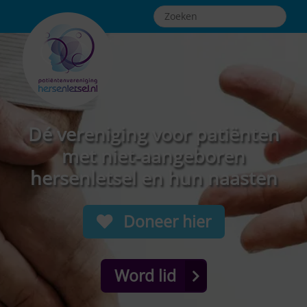
Dé vereniging voor patiënten
met niet-aangeboren
hersenletsel en hun naasten
Doneer hier
Word lid