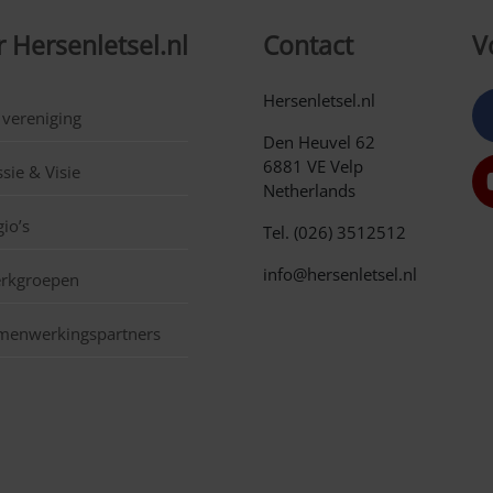
 Hersenletsel.nl
Contact
V
Hersenletsel.nl
 vereniging
Den Heuvel 62
6881 VE Velp
sie & Visie
Netherlands
io’s
Tel. (026) 3512512
info@hersenletsel.nl
rkgroepen
menwerkingspartners