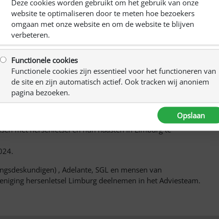
Deze cookies worden gebruikt om het gebruik van onze
gen waarin ze vooral aandacht geven aan de behoefte aan
website te optimaliseren door te meten hoe bezoekers
letsel.
omgaan met onze website en om de website te blijven
verbeteren.
 met deze aanbevelingen aan de slag te gaan gelukkig
en geven met een project waarmee ze kort gezegd 2
Functionele cookies
Functionele cookies zijn essentieel voor het functioneren van
ite ontwerpen voor een provinciale keuzewijzer hersenletsel
de site en zijn automatisch actief. Ook tracken wij anoniem
el en de onzichtbare gevolgen daarvan, bedoeld
pagina bezoeken.
en hebben met mensen in de chronische fase.
Opslaan
weer een stap dichterbij onze ambitie om de kwaliteit van
nsen met hersenletsel en hun naasten in Limburg te
2024.
ngsdeskundigen) , Adelante, SGL en mensen van
eniging hersenletsel Limburg deelnemen in het Adviesteam.