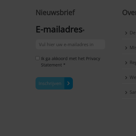
Nieuwsbrief
Over
E-mailadres
*
De
Mis
Ik ga akkoord met het Privacy
Reg
Statement *
We
Inschrijven
Sa