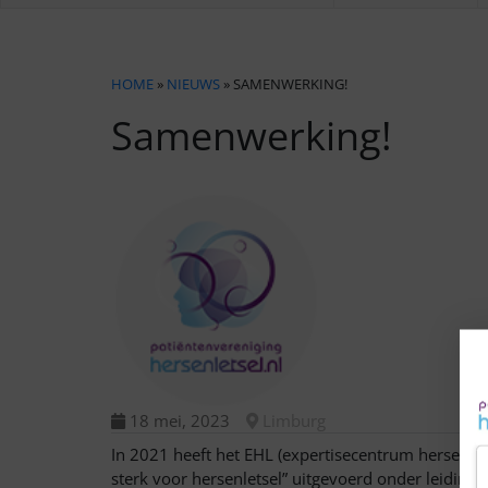
HOME
»
NIEUWS
» SAMENWERKING!
Samenwerking!
18 mei, 2023
Limburg
In 2021 heeft het EHL (expertisecentrum hersenl
sterk voor hersenletsel” uitgevoerd onder leiding