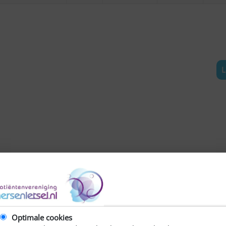
L
etsel Limburg samen met Adelante en SGL het project “samen
Optimale cookies
 van Caroline van Heugten.