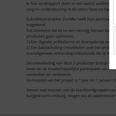
In hun eindrapport doen ze een aantal aanbevelin
zorg en ondersteuning in de latere fases na hersen
Subsidieverstrekker ZonMw heeft hun aanvraag om
toegekend.
Dat betekend dat ze nu een vervolg hieraan kunn
producten gaan opleveren.
1) Een digitale, prikkelarme en drempelvrije webs
2) Een basisscholing ontwikkelen over hersenlets
voor(algemeen wekende)professionals die te mak
De ontwikkeling van deze 2 producten brengt ons 
leven en de maatschappelijke participatie van me
versterken en verbeteren.
De looptijd van het project is 1 jaar tot 1 Januari 
Samen met mensen van de klankbordgroep(ervari
burgerkracht Limburg, mogen wij als patiëntenver