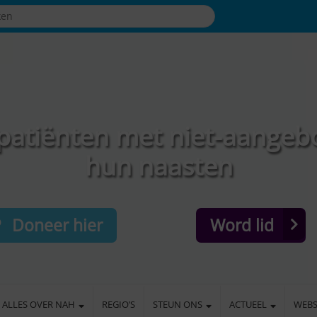
patiënten met niet-aangeb
hun naasten
Doneer hier
Word lid
ALLES OVER NAH
REGIO’S
STEUN ONS
ACTUEEL
WEB