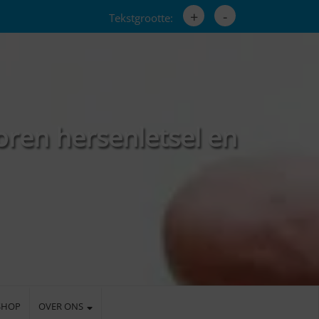
+
-
Tekstgrootte:
oren hersenletsel en
SHOP
OVER ONS