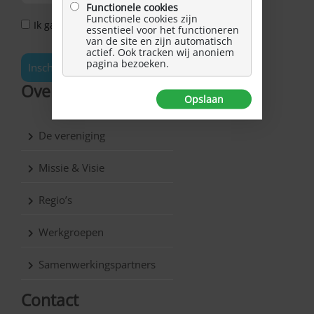
Functionele cookies
Functionele cookies zijn
Ik ga akkoord met het Privacy Statement *
essentieel voor het functioneren
van de site en zijn automatisch
actief. Ook tracken wij anoniem
pagina bezoeken.
Inschrijven
Over Hersenletsel.nl
Opslaan
De vereniging
Missie & Visie
Regio’s
Werkgroepen
Samenwerkingspartners
Contact