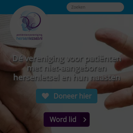
Dé vereniging voor patiënten
met niet-aangeboren
hersenletsel en hun naasten
Doneer hier
Word lid