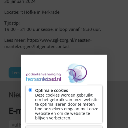
30 januari 2024
Locatie: ’t Höfke in Kerkrade
Tijdstip:
19.00 – 21.00 uur sessie, inloop vanaf 18.30 uur.
Lees meer: https://www.sgl-zorg.nl/naasten-
mantelzorgers/lotgenotencontact
Lees meer nieuws
Optimale cookies
Nieuwsbrief
Deze cookies worden gebruikt
om het gebruik van onze website
te optimaliseren door te meten
E-mailadres
hoe bezoekers omgaan met onze
*
website en om de website te
blijven verbeteren.