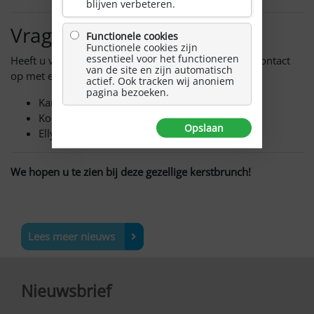
blijven verbeteren.
Vragen of meer informatie
Functionele cookies
Functionele cookies zijn
essentieel voor het functioneren
Heeft u vragen of wilt u meer weten? Neem gerust contact
van de site en zijn automatisch
op met een van onze contactpersonen.
actief. Ook tracken wij anoniem
pagina bezoeken.
Karin Snijder (Drenthe) 06 12717125
Koos Postmus (Friesland) 06 41386603
Opslaan
Elly Meijering (Groningen) 06 36535833
We hopen u te zien bij deze gezellige kerstbrunch!
Lees meer nieuws
Nieuwsbrief