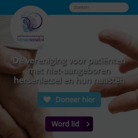
Dé vereniging voor patiënten
met niet-aangeboren
hersenletsel en hun naasten
Doneer hier
Word lid