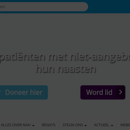
patiënten met niet-aangeb
hun naasten
Doneer hier
Word lid
ALLES OVER NAH
REGIO’S
STEUN ONS
ACTUEEL
WEB