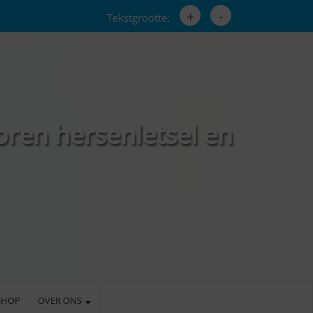
+
-
Tekstgrootte:
oren hersenletsel en
SHOP
OVER ONS