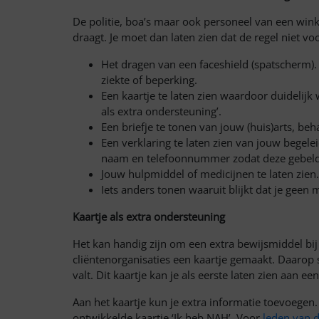
De politie, boa’s maar ook personeel van een win
draagt. Je moet dan laten zien dat de regel niet vo
Het dragen van een faceshield (spatscherm).
ziekte of beperking.
Een kaartje te laten zien waardoor duidelijk w
als extra ondersteuning’.
Een briefje te tonen van jouw (huis)arts, beh
Een verklaring te laten zien van jouw begel
naam en telefoonnummer zodat deze gebel
Jouw hulpmiddel of medicijnen te laten zien.
Iets anders tonen waaruit blijkt dat je geen
Kaartje als extra ondersteuning
Het kan handig zijn om een extra bewijsmiddel bi
cliëntenorganisaties een kaartje gemaakt. Daarop 
valt. Dit kaartje kan je als eerste laten zien aan 
Aan het kaartje kun je extra informatie toevoege
ontwikkelde kaartje ‘Ik heb NAH’. Voor
leden van d