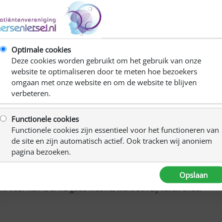
Optimale cookies
Deze cookies worden gebruikt om het gebruik van onze
website te optimaliseren door te meten hoe bezoekers
ondkapje dragen in openbare gebouwen. Bijvoorbeeld in
omgaan met onze website en om de website te blijven
Dit geldt in principe ook voor mensen met een ziekte of
verbeteren.
mondkapje te dragen of op te zetten?
bare beperking niet in staat zijn om een mondkapje te
Functionele cookies
ting. Op de
website van de Rijksoverheid
staat: ‘De
Functionele cookies zijn essentieel voor het functioneren van
ldt niet voor mensen die vanwege een beperking of ziekte
de site en zijn automatisch actief. Ook tracken wij anoniem
litie en boa’s kunnen mensen vragen zelf aannemelijk te
pagina bezoeken.
Opslaan
 van mensen, die vanwege hun NAH / problemen met
. Voor hun is er nu goed nieuws, want ook zij vallen onder