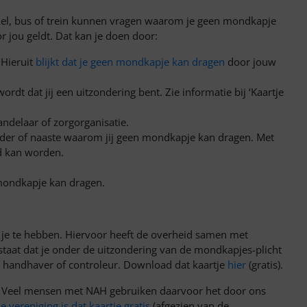
kel, bus of trein kunnen vragen waarom je geen mondkapje
or jou geldt. Dat kan je doen door:
 Hieruit
blijkt dat je geen mondkapje kan dragen
door jouw
ordt dat jij een uitzondering bent. Zie informatie bij ‘Kaartje
andelaar of zorgorganisatie.
eider of naaste waarom jij geen mondkapje kan dragen. Met
d kan worden.
 mondkapje kan dragen.
j je te hebben. Hiervoor heeft de overheid samen met
staat dat je onder de uitzondering van de mondkapjes-plicht
een handhaver of controleur. Download dat kaartje
hier
(gratis).
n. Veel mensen met NAH gebruiken daarvoor het door ons
e vereniging is dat kaartje gratis
(afgezien van de