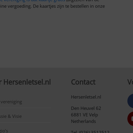
ine vergoeding. De kaartjes zijn te bestellen in onze
 Hersenletsel.nl
Contact
V
Hersenletsel.nl
 vereniging
Den Heuvel 62
6881 VE Velp
sie & Visie
Netherlands
io’s
Tel. (026) 3512512