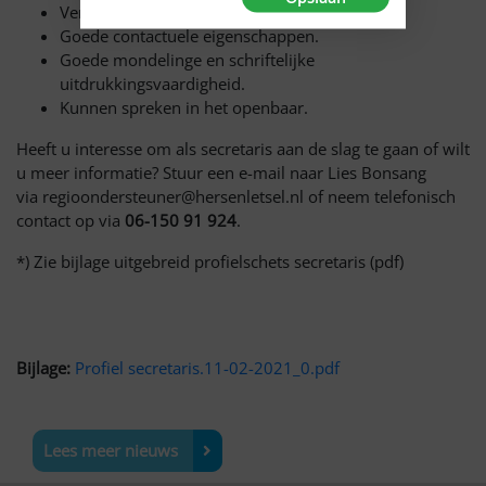
Vermogen om in teamverband te werken.
Goede contactuele eigenschappen.
Goede mondelinge en schriftelijke
uitdrukkingsvaardigheid.
Kunnen spreken in het openbaar.
Heeft u interesse om als secretaris aan de slag te gaan of wilt
u meer informatie? Stuur een e-mail naar Lies Bonsang
via regioondersteuner@hersenletsel.nl of neem telefonisch
contact op via
06-150 91 924
.
*) Zie bijlage uitgebreid profielschets secretaris (pdf)
Bijlage:
Profiel secretaris.11-02-2021_0.pdf
Lees meer nieuws