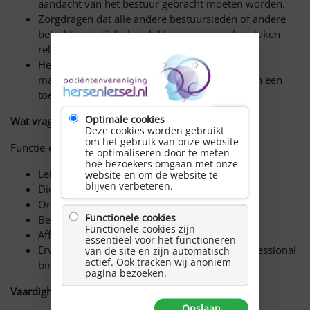
aandacht van het bestuur gebracht moeten worden.
Zorgdragen dat alle andere bestuursleden of andere
betrokkenen tijdig beschikken over voor hun taken
relevante stukken.
Het verzamelen, ordenen en toegankelijk
maken/houden van alle relevante informatie in een
toegankelijk archief.
Optimale cookies
Wat vragen wij?
Deze cookies worden gebruikt
om het gebruik van onze website
Functie-eisen:
te optimaliseren door te meten
hoe bezoekers omgaan met onze
Leidinggevende capaciteiten.
website en om de website te
blijven verbeteren.
Dienstverlenende instelling.
Organisatievermogen.
Functionele cookies
Bestuurlijke ervaring.
Functionele cookies zijn
Affiniteit met de doelgroep.
essentieel voor het functioneren
Ervaringsdeskundige, mantelzorger en/of professional
van de site en zijn automatisch
actief. Ook tracken wij anoniem
binnen de doelgroep.
pagina bezoeken.
Vaardigheden:
Opslaan