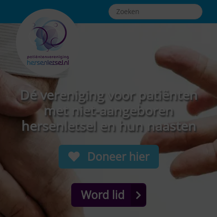
Dé vereniging voor patiënten
met niet-aangeboren
hersenletsel en hun naasten
Doneer hier
Word lid