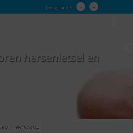
+
-
Tekstgrootte:
oren hersenletsel en
SHOP
OVER ONS