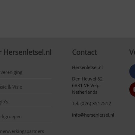
 Hersenletsel.nl
Contact
V
Hersenletsel.nl
 vereniging
Den Heuvel 62
6881 VE Velp
sie & Visie
Netherlands
io’s
Tel. (026) 3512512
info@hersenletsel.nl
rkgroepen
menwerkingspartners