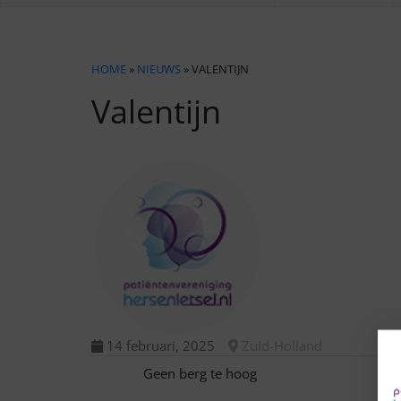
HOME
»
NIEUWS
» VALENTIJN
Valentijn
14 februari, 2025
Zuid-Holland
Geen berg te hoog