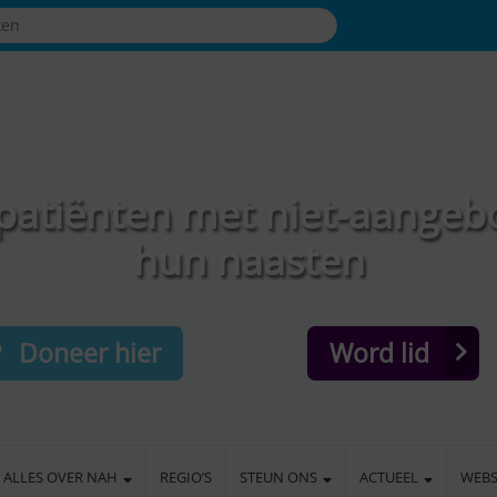
patiënten met niet-aangeb
hun naasten
Doneer hier
Word lid
ALLES OVER NAH
REGIO’S
STEUN ONS
ACTUEEL
WEB