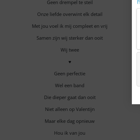
Geen drempel te steil
Onze liefde overwint elk detail
Met jou voel ik mij compleet en vrij
Samen zijn wij sterker dan ooit
Wij twee
♥
Geen perfectie
Wel een band
Die dieper gaat dan ooit
Niet alleen op Valentijn
Maar elke dag opnieuw
Hou ik van jou