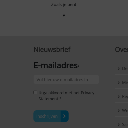
Zoals je bent
♥
Nieuwsbrief
Over
E-mailadres
*
De
Mis
Ik ga akkoord met het Privacy
Reg
Statement *
We
Inschrijven
Sa