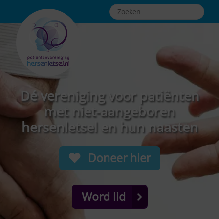
Dé vereniging voor patiënten
met niet-aangeboren
hersenletsel en hun naasten
Doneer hier
Word lid