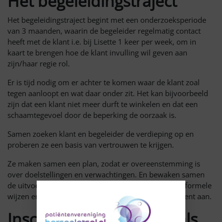
Het begeleidingstraject
Het begeleidingstraject begint met een onderzoeksperiode
van 3 maanden, waarin de begeleider regelmatig contact
heeft met de klant i.e. bij Lisette 1 keer per week, om in
kaart te brengen hoe de klant invulling wil geven aan
zijn/haar regie rol.
Er is tijd nodig om er achter te komen waar de klant zoal
tegen aanloopt en wat daar onder zit. Het kan bijvoorbeeld
zijn dat een klant niet meer durft te winkelen en dat een
schaamtegevoel door de beperking de oorzaak is.
Samen zoeken klant en begeleider de verdieping op en
proberen ze een basis van vertrouwen te krijgen.
Ze maken samen een plan, zodat er overeenstemming is
over doelstellingen en verwachtingen. En bewaken samen
de uitvoering. Jaarlijks gebeurt dat iets meer op een formele
wijzen en schuift bijvoorbeeld ook een WMO consulent aan.
Inschakelen Professionals