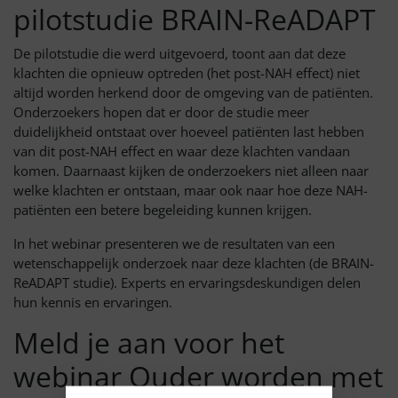
pilotstudie BRAIN-ReADAPT
De pilotstudie die werd uitgevoerd, toont aan dat deze
klachten die opnieuw optreden (het post-NAH effect) niet
altijd worden herkend door de omgeving van de patiënten.
Onderzoekers hopen dat er door de studie meer
duidelijkheid ontstaat over hoeveel patiënten last hebben
van dit post-NAH effect en waar deze klachten vandaan
komen. Daarnaast kijken de onderzoekers niet alleen naar
welke klachten er ontstaan, maar ook naar hoe deze NAH-
patiënten een betere begeleiding kunnen krijgen.
In het webinar presenteren we de resultaten van een
wetenschappelijk onderzoek naar deze klachten (de BRAIN-
ReADAPT studie). Experts en ervaringsdeskundigen delen
hun kennis en ervaringen.
Meld je aan voor het
webinar Ouder worden met