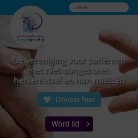
Dé vereniging voor patiënten
met niet-aangeboren
hersenletsel en hun naasten
Doneer hier
Word lid