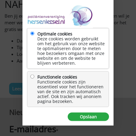
NAH
Ben jij een NAH-patiënt, naaste of zorgprofessional en wil je
meer weten over de uitkomsten? Meld je dan aan voor het
gratis webinar:
Optimale cookies
Deze cookies worden gebruikt
Datum: woensdag 25 september
om het gebruik van onze website
Tijd: 14.00-15.00 uur
te optimaliseren door te meten
hoe bezoekers omgaan met onze
Locatie: online
website en om de website te
Aanmelden kan door
hier te klikken
blijven verbeteren.
Functionele cookies
Functionele cookies zijn
essentieel voor het functioneren
Lees meer nieuws
van de site en zijn automatisch
actief. Ook tracken wij anoniem
pagina bezoeken.
Nieuwsbrief
Opslaan
E-mailadres
*