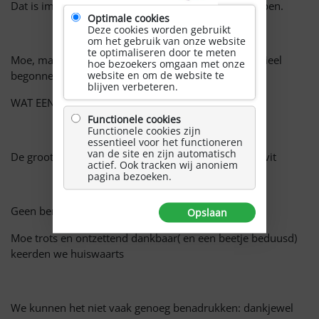
Dat is immers veel meer dan we hadden durven hopen.
Optimale cookies
Deze cookies worden gebruikt
om het gebruik van onze website
te optimaliseren door te meten
Moe, maar ook rijker, en dat zeker niet alleen financieel
hoe bezoekers omgaan met onze
website en om de website te
begonnen we aan de afdaling.
blijven verbeteren.
WAT EEN PRACHTIGE ERVARING!
Functionele cookies
Functionele cookies zijn
essentieel voor het functioneren
van de site en zijn automatisch
De grootste Winnaar? Dat is toch zeker Peter de Kievit
actief. Ook tracken wij anoniem
pagina bezoeken.
Geen bergen, maar treden verzet.
Opslaan
Moe trots en ontzettend dankbaar( en een beetje beduusd)
keerden we huiswaarts
We kunnen het niet vaak genoeg benadrukken: dankjewel