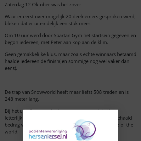
Zaterdag 12 Oktober was het zover.
Waar er eerst over mogelijk 20 deelnemers gesproken werd,
bleken dat er uiteindelijk een stuk meer.
Om 10 uur werd door Spartan Gym het startsein gegeven en
begon iedereen, met Peter aan kop aan de klim.
Geen gemakkelijke klus, maar zoals echte winnaars betaamd
haalde iedereen de finish( en sommige nog wel vaker dan
eens).
De trap van Snowworld heeft maar liefst 508 treden en is
248 meter lang.
Bij het uitreiken van de cheque waren we niet alleen
letterlijk op de top van Landgraaf maar met een opgehaald
bedrag van 6275.50 voelden we ons eigenlijk ‘on top of the
world.