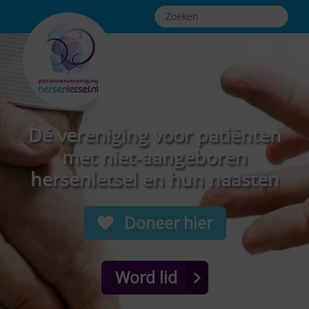
Dé vereniging voor patiënten
met niet-aangeboren
hersenletsel en hun naasten
Doneer hier
Word lid