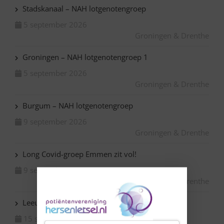
Stadskanaal – NAH lotgenotengroep
5 september 2026
Groningen & Drenthe
Groningen – NAH lotgenotengroep 1
5 september 2026
Groningen & Drenthe
Burgum – NAH lotgenotengroep
9 september 2026
Groningen & Drenthe
Long Covid-groep Emmen zit vol!
9 september 2026
Groningen & Drenthe
Leeuwarden – NAH lotgenotengroep
15 september 2026