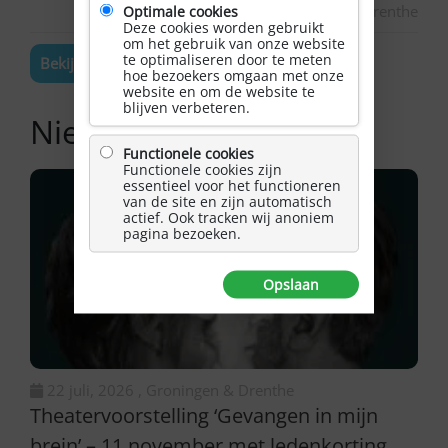
Groningen & Drenthe
Optimale cookies
Deze cookies worden gebruikt
om het gebruik van onze website
te optimaliseren door te meten
Bekijk de volledige agenda
hoe bezoekers omgaan met onze
website en om de website te
blijven verbeteren.
Nieuwsoverzicht
Functionele cookies
Functionele cookies zijn
essentieel voor het functioneren
van de site en zijn automatisch
actief. Ook tracken wij anoniem
pagina bezoeken.
Opslaan
22 juli, 2026 , Groningen & Drenthe
Theatervoorstelling ‘Gevangen in mijn
brein’ – 11 november met ledenkorting