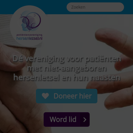
Dé vereniging voor patiënten
met niet-aangeboren
hersenletsel en hun naasten
Doneer hier
Word lid