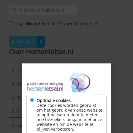
Ik ga akkoord met het Privacy Statement *
Inschrijven
Over Hersenletsel.nl
De vereniging
Missie & Visie
Regio’s
Optimale cookies
Deze cookies worden gebruikt
om het gebruik van onze website
Werkgroepen
te optimaliseren door te meten
hoe bezoekers omgaan met onze
website en om de website te
Samenwerkingspartners
blijven verbeteren.