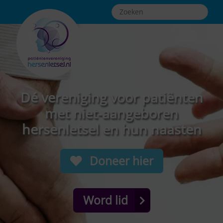
Dé vereniging voor patiënten
met niet-aangeboren
hersenletsel en hun naasten
Doneer hier
Word lid