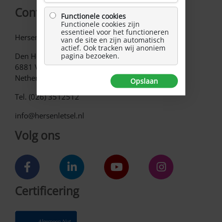
Contact
Functionele cookies
Functionele cookies zijn
essentieel voor het functioneren
Hersenletsel.nl
van de site en zijn automatisch
actief. Ook tracken wij anoniem
Den Heuvel 62
pagina bezoeken.
6881 VE Velp
Netherlands
Opslaan
Tel. (026) 3512512
info@hersenletsel.nl
Volg ons
Certificering