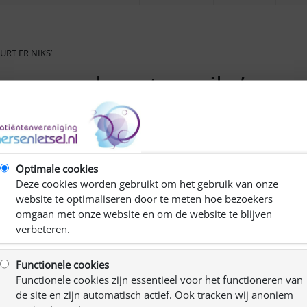
URT ER NIKS’
iggen, gebeurt er niks’
er niks
’ zijn Viggo Waas en Monique Lindhout met elkaar in
cteur Peter Heerschop schreef Viggo het boek
Infarct
. In dit
 naar ‘zichzelf worden’ en hoe Peter zich voelde, terwijl hij
Optimale cookies
go onder meer over zijn revalidatietraject en hoe hij deze
Deze cookies worden gebruikt om het gebruik van onze
website te optimaliseren door te meten hoe bezoekers
omgaan met onze website en om de website te blijven
verbeteren.
Functionele cookies
Functionele cookies zijn essentieel voor het functioneren van
de site en zijn automatisch actief. Ook tracken wij anoniem