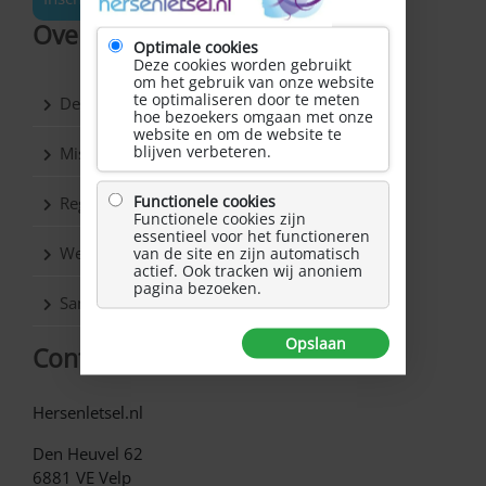
Over Hersenletsel.nl
Optimale cookies
Deze cookies worden gebruikt
om het gebruik van onze website
te optimaliseren door te meten
De vereniging
hoe bezoekers omgaan met onze
website en om de website te
blijven verbeteren.
Missie & Visie
Functionele cookies
Regio’s
Functionele cookies zijn
essentieel voor het functioneren
Werkgroepen
van de site en zijn automatisch
actief. Ook tracken wij anoniem
pagina bezoeken.
Samenwerkingspartners
Opslaan
Contact
Hersenletsel.nl
Den Heuvel 62
6881 VE Velp