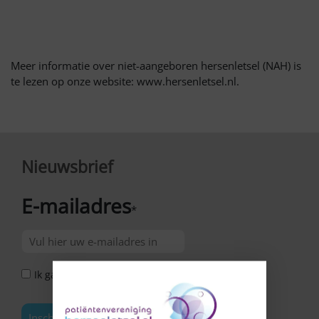
Meer informatie over niet-aangeboren hersenletsel (NAH) is
te lezen op onze website: www.hersenletsel.nl.
Nieuwsbrief
E-mailadres
*
Ik ga akkoord met het Privacy Statement *
Inschrijven