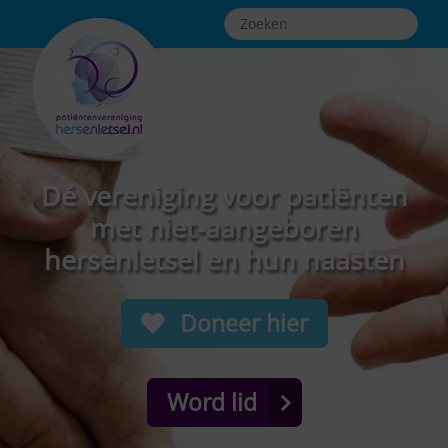
Dé vereniging voor patiënten
met niet-aangeboren
hersenletsel en hun naasten
Doneer hier
Word lid