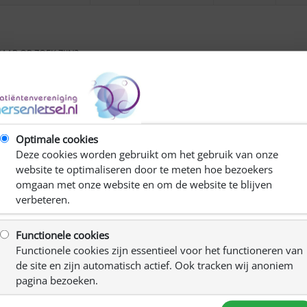
NAAR OP ZOEK ZIJN?
t waar wij naar op zoek
Optimale cookies
Deze cookies worden gebruikt om het gebruik van onze
r bestuur op zoek naar een enthousiaste secretaris M/V..
website te optimaliseren door te meten hoe bezoekers
n ben je secretarieel goed onderlegd? Wil jij samen met ons je
omgaan met onze website en om de website te blijven
 de iinwoners van Zeeland met Niet Aangeboren
verbeteren.
ts voor jouw. Kijk dan snel in de bijgevoegde profielschets
in? Neem ook dan gerust vrijblijvend contact met ons op door
We gaan graag met je in gesprek over de mogelijkheden.
Functionele cookies
egio Zeeland.
Functionele cookies zijn essentieel voor het functioneren van
de site en zijn automatisch actief. Ook tracken wij anoniem
pagina bezoeken.