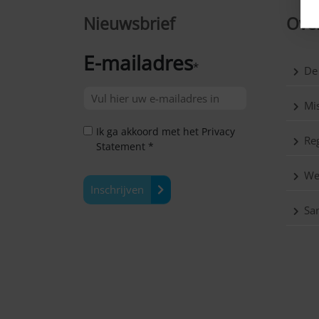
Nieuwsbrief
Over
E-mailadres
*
De
Mis
Ik ga akkoord met het Privacy
Reg
Statement *
We
Inschrijven
Sa