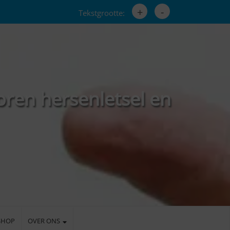
+
-
Tekstgrootte:
oren hersenletsel en
SHOP
OVER ONS