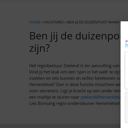
HOME
» VACATURES » BEN JIJ DE DUIZENPOOT WAAR WIJ 
Ben jij de duizenpoo
zijn?
Het regiobestuur Zeeland is ter aanvulling van haa
Vind jij het leuk om een ‘spin in het web’ te zijn e
inzetten en iets kunnen en willen betekenen voor
Hersenletsel? Dan is deze functie misschien wel ie
voor secretaris. Ligt je kracht op een ander terre
een mailtje te sturen naar
zeeland@hersenletsel.nl
Lies Bonsang regio-ondersteuner Hersenletsel.nl r