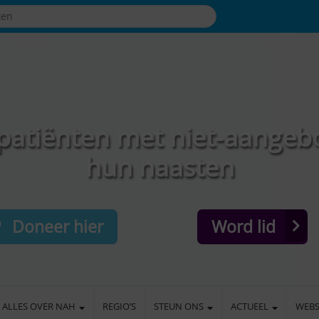
patiënten met niet-aangeb
hun naasten
Doneer hier
Word lid
ALLES OVER NAH
REGIO’S
STEUN ONS
ACTUEEL
WEB