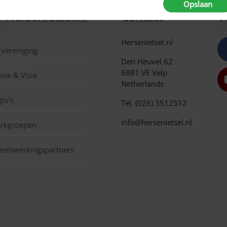
Opslaan
 Hersenletsel.nl
Contact
V
Hersenletsel.nl
 vereniging
Den Heuvel 62
6881 VE Velp
sie & Visie
Netherlands
io’s
Tel. (026) 3512512
info@hersenletsel.nl
rkgroepen
menwerkingspartners