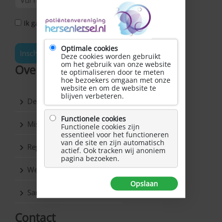
Ik ga akkoord met het Privacy Statement *
Optimale cookies
Inschrijven
Deze cookies worden gebruikt
om het gebruik van onze website
Over Hersenletsel.nl
te optimaliseren door te meten
hoe bezoekers omgaan met onze
website en om de website te
blijven verbeteren.
De vereniging
Functionele cookies
Missie & Visie
Functionele cookies zijn
essentieel voor het functioneren
van de site en zijn automatisch
Regio’s
actief. Ook tracken wij anoniem
pagina bezoeken.
Werkgroepen
Opslaan
Samenwerkingspartners
Contact