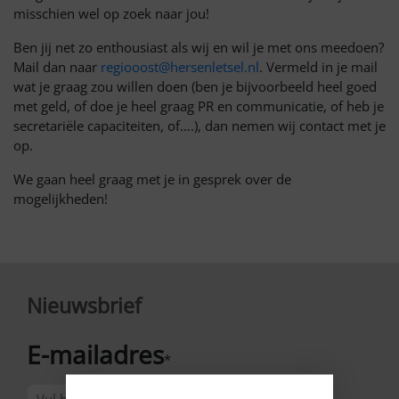
misschien wel op zoek naar jou!
Ben jij net zo enthousiast als wij en wil je met ons meedoen?
Mail dan naar
regiooost@hersenletsel.nl
. Vermeld in je mail
wat je graag zou willen doen (ben je bijvoorbeeld heel goed
met geld, of doe je heel graag PR en communicatie, of heb je
secretariële capaciteiten, of….), dan nemen wij contact met je
op.
We gaan heel graag met je in gesprek over de
mogelijkheden!
Nieuwsbrief
E-mailadres
*