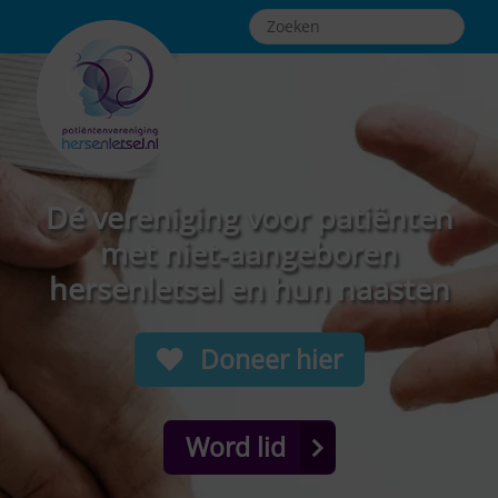
Dé vereniging voor patiënten
met niet-aangeboren
hersenletsel en hun naasten
Doneer hier
Word lid