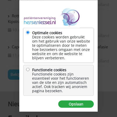
Zuid-Holland
Rotterdam Centrum – NAH bijeenkomst in de
Kipstraat
10 augustus 2026
Optimale cookies
Zuid-Holland
Deze cookies worden gebruikt
om het gebruik van onze website
te optimaliseren door te meten
Capelle ad IJssel Bazuin – Schilderen met NAH / afasie
hoe bezoekers omgaan met onze
website en om de website te
11 augustus 2026
blijven verbeteren.
Zuid-Holland
Functionele cookies
Functionele cookies zijn
Bekijk de volledige agenda
essentieel voor het functioneren
van de site en zijn automatisch
actief. Ook tracken wij anoniem
pagina bezoeken.
Nieuwsbrief
Opslaan