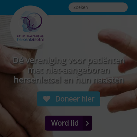
Dé vereniging voor patiënten
met niet-aangeboren
hersenletsel en hun naasten
Doneer hier
Word lid