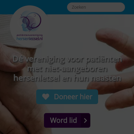
Dé vereniging voor patiënten
met niet-aangeboren
hersenletsel en hun naasten
Doneer hier
Word lid