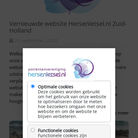
Vernieuwde website Hersenletsel.nl Zuid-
Holland
26 september, 2022
Welkom leden, professionals en belangstellenden op
onze vernieuwde website. Zoals u kunt zien heeft de
website een upgrade gehad. Een frissere en modernere
uitstraling. Een aantal rubrieken zijn veranderd,
verplaatst of verwijderd. Er is geprobeerd om de
Optimale cookies
website gebruiksvriendelijker en overzichtelijker te
Deze cookies worden gebruikt
maken . Wij hopen u binnen Zuid-Holland zo op de
om het gebruik van onze website
hoogte te houden […]
te optimaliseren door te meten
hoe bezoekers omgaan met onze
website en om de website te
Lees meer
blijven verbeteren.
Functionele cookies
Functionele cookies zijn