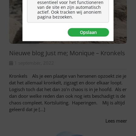
essentieel voor het functioneren
van de site en zijn automatisch
actief. Ook tracken wij anoniem
pagina bezoeken.
Opslaan
Nieuwe blog Just me; Monique – Kronkels
1 september, 2022
Kronkels Als je een plaatje van hersenen opzoekt zie je
dat het allemaal kronkelt, zigzagt en door elkaar loopt.
Logisch toch dat het dan zo’n chaos is in je hoofd. Als er
dan door welke reden dan ook nog iets beschadigt is de
chaos compleet. Kortsluiting. Haperingen. Mij is altijd
geleerd dat je […]
Lees meer