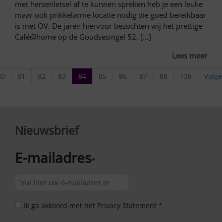
met hersenletsel af te kunnen spreken heb je een leuke
maar ook prikkelarme locatie nodig die goed bereikbaar
is met OV. De jaren hiervoor bezochten wij het prettige
Café@home op de Goudsesingel 52. […]
Lees meer
80
81
82
83
84
85
86
87
88
138
Volg
Nieuwsbrief
E-mailadres
*
Ik ga akkoord met het Privacy Statement *