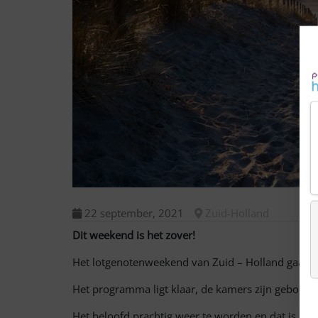
22 september, 2021
Zuid-Holland
Dit weekend is het zover!
Het lotgenotenweekend van Zuid – Holland gaat d
Het programma ligt klaar, de kamers zijn geboekt, o
Het beloofd prachtig weer te worden en dat is heer