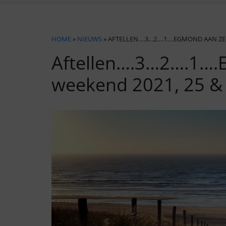
HOME
»
NIEUWS
» AFTELLEN….3…2….1….EGMOND AAN ZEE
Aftellen….3…2….1….
weekend 2021, 25 &