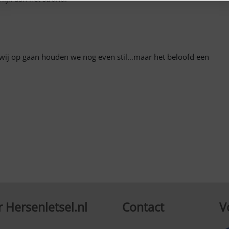
t wij op gaan houden we nog even stil…maar het beloofd een
 Hersenletsel.nl
Contact
V