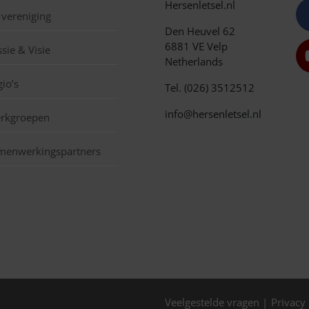
Hersenletsel.nl
 vereniging
Den Heuvel 62
6881 VE Velp
sie & Visie
Netherlands
io’s
Tel. (026) 3512512
info@hersenletsel.nl
rkgroepen
menwerkingspartners
Veelgestelde vragen
Privacy 