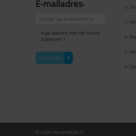
E-mailadres
*
De
Mis
Ik ga akkoord met het Privacy
Reg
Statement *
We
Inschrijven
Sa
© 2026 Hersenletsel.nl