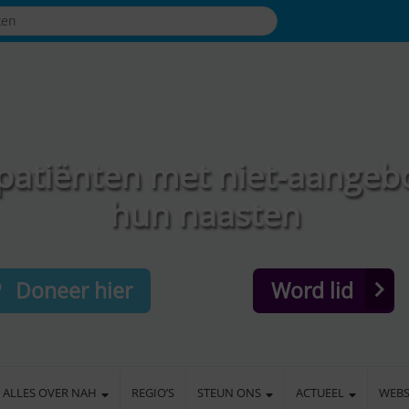
patiënten met niet-aangeb
hun naasten
Doneer hier
Word lid
ALLES OVER NAH
REGIO’S
STEUN ONS
ACTUEEL
WEB