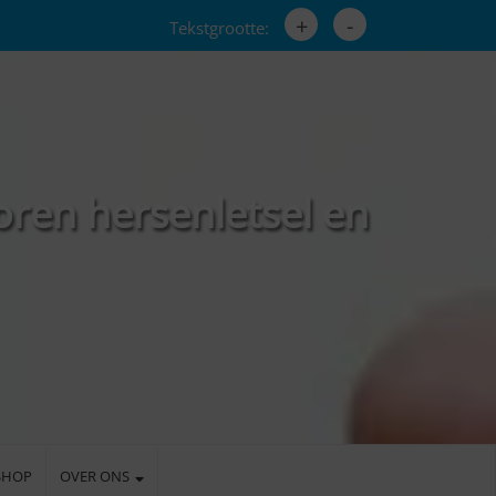
+
-
Tekstgrootte:
oren hersenletsel en
SHOP
OVER ONS