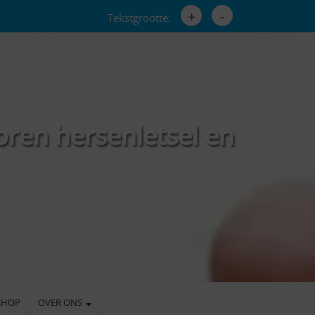
+
-
Tekstgrootte:
oren hersenletsel en
SHOP
OVER ONS