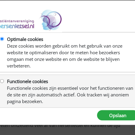
binnen een aantal provincies in Nederland. Binnen dit
e casemanagers sinds 2019 mensen met hersenletsel en hun
f in hun leven. De casemanagers kunnen jou bijvoorbeeld
st in huis terug te brengen.
el krijgt vervolg
Optimale cookies
Deze cookies worden gebruikt om het gebruik van onze
 gekregen om nog vijf jaar verder te gaan. Dit geeft ruimte
website te optimaliseren door te meten hoe bezoekers
lpen. Er komt in 2023 een landelijke organisatie en in
omgaan met onze website en om de website te blijven
 casemanagers inzetbaar zijn.
verbeteren.
e behoefte aan gespecialiseerde cliëntondersteuning voor
erde onze ambassadeur en bestuurder Regio Oost Paul van
Functionele cookies
Functionele cookies zijn essentieel voor het functioneren van
de site en zijn automatisch actief. Ook tracken wij anoniem
der
pagina bezoeken.
reguliere ondersteuning tegen nogal wat deuren aangelopen
Opslaan
bied, maar ook op het gebied van wetgeving. De casemanagers
ten ontzettend veel af van hersenletsel en kunnen de tijd