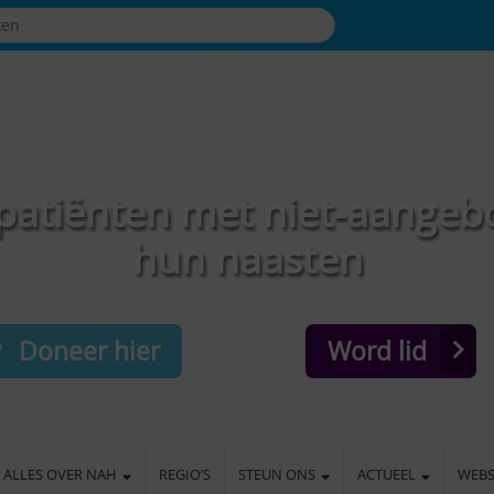
patiënten met niet-aangeb
hun naasten
Doneer hier
Word lid
ALLES OVER NAH
REGIO’S
STEUN ONS
ACTUEEL
WEB