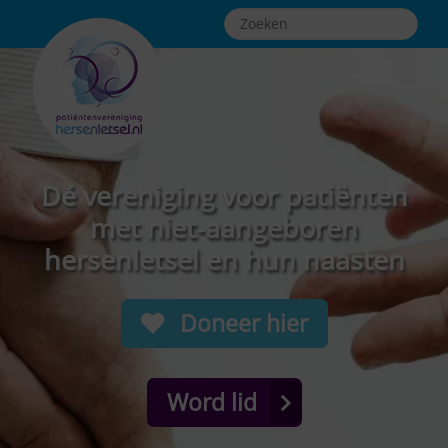
Dé vereniging voor patiënten
met niet-aangeboren
hersenletsel en hun naasten
Doneer hier
Word lid