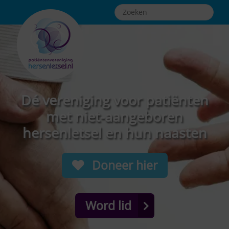
Dé vereniging voor patiënten
met niet-aangeboren
hersenletsel en hun naasten
Doneer hier
Word lid