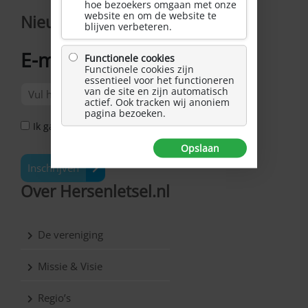
hoe bezoekers omgaan met onze
website en om de website te
Nieuwsbrief
blijven verbeteren.
E-mailadres
Functionele cookies
*
Functionele cookies zijn
essentieel voor het functioneren
van de site en zijn automatisch
actief. Ook tracken wij anoniem
pagina bezoeken.
Ik ga akkoord met het Privacy Statement *
Opslaan
Inschrijven
Over Hersenletsel.nl
De vereniging
Missie & Visie
Regio’s