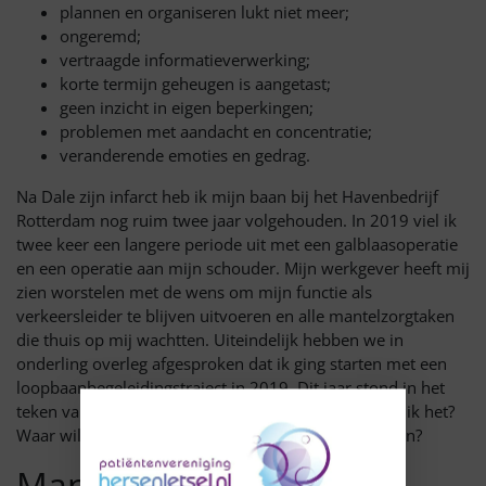
plannen en organiseren lukt niet meer;
ongeremd;
vertraagde informatieverwerking;
korte termijn geheugen is aangetast;
geen inzicht in eigen beperkingen;
problemen met aandacht en concentratie;
veranderende emoties en gedrag.
Na Dale zijn infarct heb ik mijn baan bij het Havenbedrijf
Rotterdam nog ruim twee jaar volgehouden. In 2019 viel ik
twee keer een langere periode uit met een galblaasoperatie
en een operatie aan mijn schouder. Mijn werkgever heeft mij
zien worstelen met de wens om mijn functie als
verkeersleider te blijven uitvoeren en alle mantelzorgtaken
die thuis op mij wachtten. Uiteindelijk hebben we in
onderling overleg afgesproken dat ik ging starten met een
loopbaanbegeleidingstraject in 2019. Dit jaar stond in het
teken van de vragen: wat wil ik? Wat kan ik? Hoe wil ik het?
Waar wil ik het? Wat zijn mijn kwaliteiten en valkuilen?
Mantelzorgmakelaar