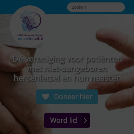
Dé vereniging voor patiënten
met niet-aangeboren
hersenletsel en hun naasten
Doneer hier
Word lid