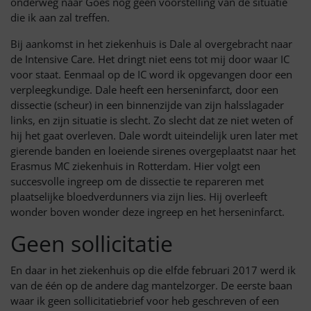
onderweg naar Goes nog geen voorstelling van de situatie
die ik aan zal treffen.
Bij aankomst in het ziekenhuis is Dale al overgebracht naar
de Intensive Care. Het dringt niet eens tot mij door waar IC
voor staat. Eenmaal op de IC word ik opgevangen door een
verpleegkundige. Dale heeft een herseninfarct, door een
dissectie (scheur) in een binnenzijde van zijn halsslagader
links, en zijn situatie is slecht. Zo slecht dat ze niet weten of
hij het gaat overleven. Dale wordt uiteindelijk uren later met
gierende banden en loeiende sirenes overgeplaatst naar het
Erasmus MC ziekenhuis in Rotterdam. Hier volgt een
succesvolle ingreep om de dissectie te repareren met
plaatselijke bloedverdunners via zijn lies. Hij overleeft
wonder boven wonder deze ingreep en het herseninfarct.
Geen sollicitatie
En daar in het ziekenhuis op die elfde februari 2017 werd ik
van de één op de andere dag mantelzorger. De eerste baan
waar ik geen sollicitatiebrief voor heb geschreven of een