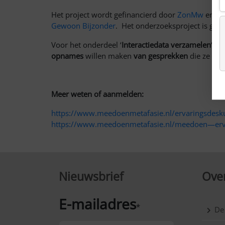
Het project wordt gefinancierd door
ZonMw
en
de
Gewoon Bijzonder
. Het onderzoeksproject is gesta
Voor het onderdeel ‘
Interactiedata verzamelen
‘ zi
opnames
willen maken
van gesprekken
die ze voe
Meer weten of aanmelden:
https://www.meedoenmetafasie.nl/ervaringsdesk
https://www.meedoenmetafasie.nl/meedoen—erv
Nieuwsbrief
Over
E-mailadres
*
De