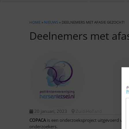
HOME
»
NIEUWS
» DEELNEMERS MET AFASIE GEZOCHT!
Deelnemers met afas
20 januari, 2023
Zuid-Holland
COPACA
is een onderzoeksproject uitgevoerd voor
onderzoekers.