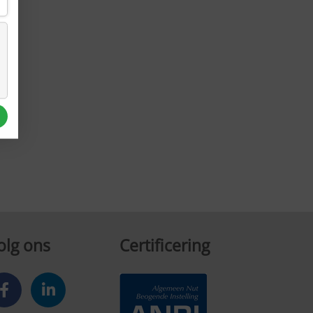
olg ons
Certificering