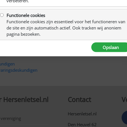
verbeteren.
 Hersenstichtin
g en is onderdeel van het programma
rt in februari 2021 en duurt 3 jaar.
Functionele cookies
Functionele cookies zijn essentieel voor het functioneren van
jn we op zoek naar
mensen met afasie
die
video-
de site en zijn automatisch actief. Ook tracken wij anoniem
ren.
pagina bezoeken.
Opslaan
undigen
aringsdeskundigen
 Hersenletsel.nl
Contact
V
Hersenletsel.nl
 vereniging
Den Heuvel 62