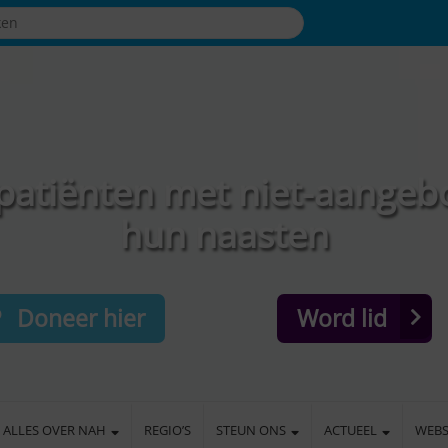
patiënten met niet-aangeb
hun naasten
Doneer hier
Word lid
ALLES OVER NAH
REGIO’S
STEUN ONS
ACTUEEL
WEB