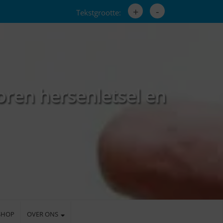
+
-
Tekstgrootte:
oren hersenletsel en
SHOP
OVER ONS