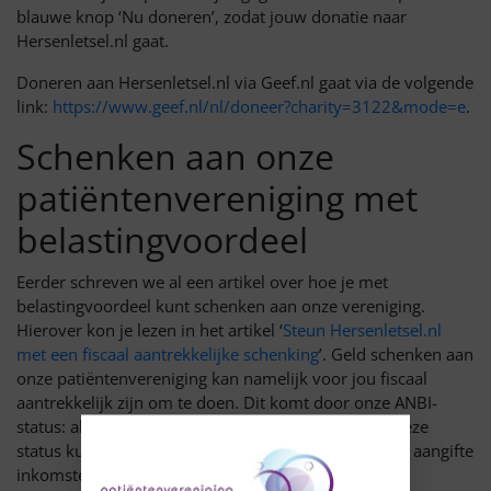
blauwe knop ‘Nu doneren’, zodat jouw donatie naar
Hersenletsel.nl gaat.
Doneren aan Hersenletsel.nl via Geef.nl gaat via de volgende
link:
https://www.geef.nl/nl/doneer?charity=3122&mode=e
.
Schenken aan onze
patiëntenvereniging met
belastingvoordeel
Eerder schreven we al een artikel over hoe je met
belastingvoordeel kunt schenken aan onze vereniging.
Hierover kon je lezen in het artikel ‘
Steun Hersenletsel.nl
met een fiscaal aantrekkelijke schenking
’. Geld schenken aan
onze patiëntenvereniging kan namelijk voor jou fiscaal
aantrekkelijk zijn om te doen. Dit komt door onze ANBI-
status: algemeen nut beogende instelling. Dankzij deze
status kun je jouw donatie namelijk aftrekken van je aangifte
inkomstenbelasting.