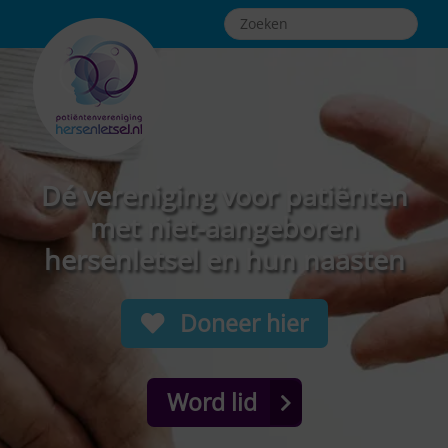
Dé vereniging voor patiënten
met niet-aangeboren
hersenletsel en hun naasten
Doneer hier
Word lid