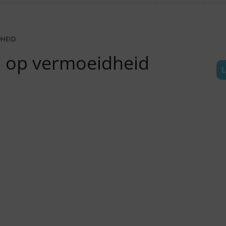
DHEID
 B op vermoeidheid
L