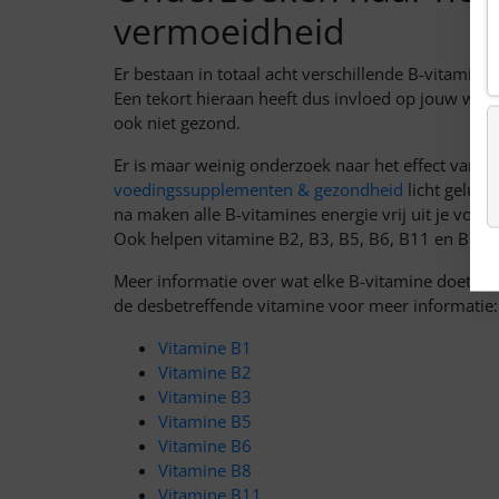
vermoeidheid
Er bestaan in totaal acht verschillende B-vitamine
Een tekort hieraan heeft dus invloed op jouw welzi
ook niet gezond.
Er is maar weinig onderzoek naar het effect van 
voedingssupplementen & gezondheid
licht gelukk
na maken alle B-vitamines energie vrij uit je voed
Ook helpen vitamine B2, B3, B5, B6, B11 en B12 
Meer informatie over wat elke B-vitamine doet, ku
de desbetreffende vitamine voor meer informatie:
Vitamine B1
Vitamine B2
Vitamine B3
Vitamine B5
Vitamine B6
Vitamine B8
Vitamine B11