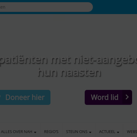
patiënten met niet-aangeb
hun naasten
Doneer hier
Word lid
ALLES OVER NAH
REGIO’S
STEUN ONS
ACTUEEL
WEB