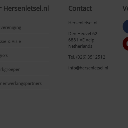
 Hersenletsel.nl
Contact
V
Hersenletsel.nl
 vereniging
Den Heuvel 62
6881 VE Velp
sie & Visie
Netherlands
io’s
Tel. (026) 3512512
info@hersenletsel.nl
rkgroepen
menwerkingspartners