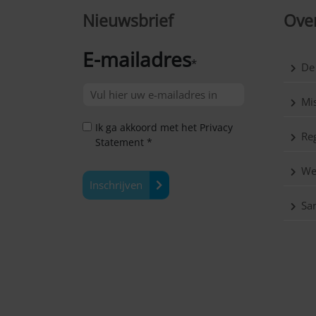
Nieuwsbrief
Over
E-mailadres
*
De
Mis
Ik ga akkoord met het Privacy
Reg
Statement *
We
Inschrijven
Sa