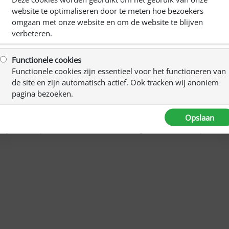
website te optimaliseren door te meten hoe bezoekers
omgaan met onze website en om de website te blijven
verbeteren.
s: vitamine B1, B2, B3, B5, B6, B8, B11 (foliumzuur) en B12.
jn. Uiteraard is een teveel aan deze en andere vitamines
Functionele cookies
Functionele cookies zijn essentieel voor het functioneren van
vitamine B op vermoeidheid gedaan.
Het
informatiecentrum
de site en zijn automatisch actief. Ook tracken wij anoniem
ig wel het een en ander toe. “Op vitamine B11 (foliumzuur)
pagina bezoeken.
ing, waardoor ze een rol spelen in de energiehuishouding.
bij de vermindering van vermoeidheid.”
Opslaan
n je lezen op de website van het Voedingscentrum. Klik op