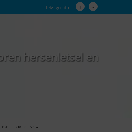
+
-
Tekstgrootte:
oren hersenletsel en
SHOP
OVER ONS