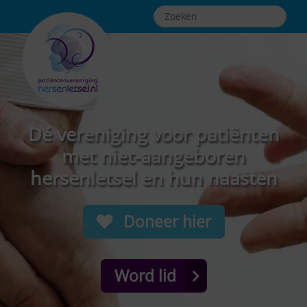
Dé vereniging voor patiënten
met niet-aangeboren
hersenletsel en hun naasten
Doneer hier
Word lid