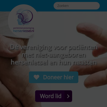
Dé vereniging voor patiënten
met niet-aangeboren
hersenletsel en hun naasten
Doneer hier
Word lid