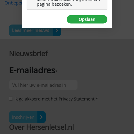
Onbeperkte Elfstedentocht
.
pagina bezoeken.
Opslaan
Lees meer nieuws
Nieuwsbrief
E-mailadres
*
Ik ga akkoord met het Privacy Statement *
Inschrijven
Over Hersenletsel.nl