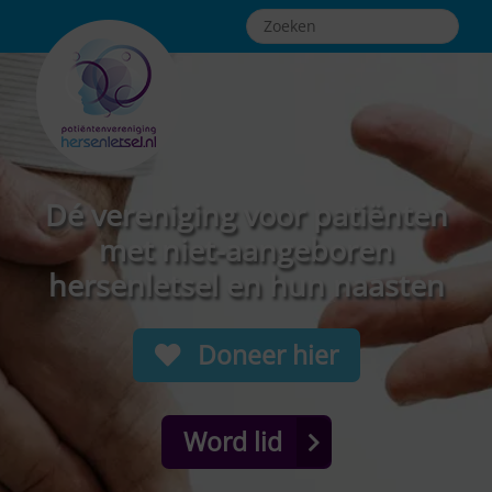
Dé vereniging voor patiënten
met niet-aangeboren
hersenletsel en hun naasten
Doneer hier
Word lid