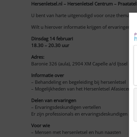
Hersenletsel.nl – Hersenletsel Centrum – Praatatel
U bent van harte uitgenodigd voor onze thema-a
Wilt u hierover informatie krijgen of ervaringen 
Dinsdag 14 februari
18.30 – 20.30 uur
Adres:
Baronie 326 (aula), 2904 XM Capelle a/d IJssel of 
Informatie over
– Behandeling en begeleiding bij hersenletsel
– Mogelijkheden van het Hersenletsel Afasiecentrum
Delen van ervaringen
– Ervaringsdeskundigen vertellen
Er zijn professionals en ervaringsdeskundigen a
Voor wie
– Mensen met hersenletsel en hun naasten