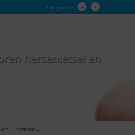
+
-
Tekstgrootte:
oren hersenletsel en
SHOP
OVER ONS