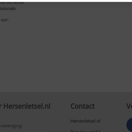
hersenletsel
ssionals
 uur.
 Hersenletsel.nl
Contact
V
Hersenletsel.nl
 vereniging