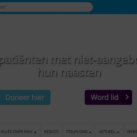
patiënten met niet-aangeb
hun naasten
Doneer hier
Word lid
ALLES OVER NAH
REGIO’S
STEUN ONS
ACTUEEL
WEB