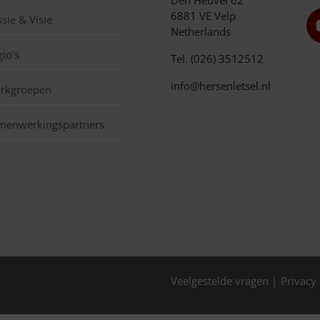
Den Heuvel 62
6881 VE Velp
sie & Visie
Netherlands
io’s
Tel. (026) 3512512
info@hersenletsel.nl
rkgroepen
menwerkingspartners
Veelgestelde vragen
Privacy 