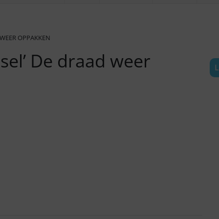
D WEER OPPAKKEN
sel’ De draad weer
L