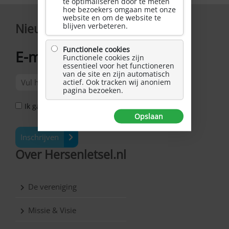
te optimaliseren door te meten
hoe bezoekers omgaan met onze
website en om de website te
blijven verbeteren.
Nieuwsbrief
Functionele cookies
E-mailadres
Functionele cookies zijn
*
essentieel voor het functioneren
van de site en zijn automatisch
actief. Ook tracken wij anoniem
pagina bezoeken.
Ik ga akkoord met het Privacy Statement *
Opslaan
Inschrijven
Over Hersenletsel.nl
De vereniging
Missie & Visie