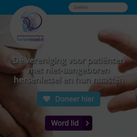
Dé vereniging voor patiënten
met niet-aangeboren
hersenletsel en hun naasten
Doneer hier
Word lid