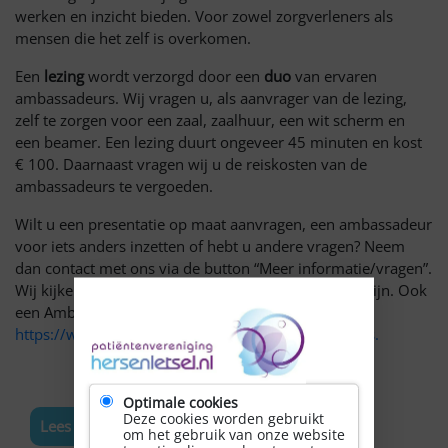
werken en inzicht bieden. Voor zowel zorgverleners als
mensen die het zelf is overkomen.
Een
lezing
wordt verzorgd door een
duo
van ervaren
ambassadeurs. Wij vragen u, als aanvrager van de lezing,
zelf te zorgen voor een zaal, zaalhuur, een wit scherm en
een beamer. Een lezing duurt ongeveer 45 minuten en kost
€ 100. Daarnaast vragen wij u de reiskosten van de
ambassadeurs te vergoeden.
Wilt u een presentatie op maat aanvragen, een ambassadeur
voor iets anders inzetten of hebt u andere vragen? Neem
dan contact met ons via de button “Meer informatie/vragen”.
Wij kijken dan samen met u wat de mogelijkheden zijn. Ook
een Ambassadeur uitnodigen? Klik op
https://www.hersenletsel.nl/dossiers/ambassadeurs.
Optimale cookies
Deze cookies worden gebruikt
Lees meer nieuws
om het gebruik van onze website