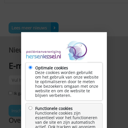
Lees meer nieuws
Nieuwsbrief
E-mailadres
*
Optimale cookies
Deze cookies worden gebruikt
om het gebruik van onze website
te optimaliseren door te meten
hoe bezoekers omgaan met onze
website en om de website te
Ik ga akkoord met het Privacy Statement *
blijven verbeteren.
Functionele cookies
Inschrijven
Functionele cookies zijn
essentieel voor het functioneren
Over Hersenletsel.nl
van de site en zijn automatisch
actief. Ook tracken wij anoniem