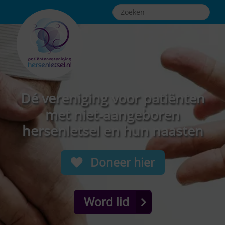
Dé vereniging voor patiënten
met niet-aangeboren
hersenletsel en hun naasten
Doneer hier
Word lid