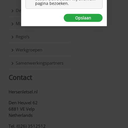
pagina bezoeken.
De vereniging
Opslaan
Missie & Visie
Regio’s
Werkgroepen
Samenwerkingspartners
Contact
Hersenletsel.nl
Den Heuvel 62
6881 VE Velp
Netherlands
Tel. (026) 3512512