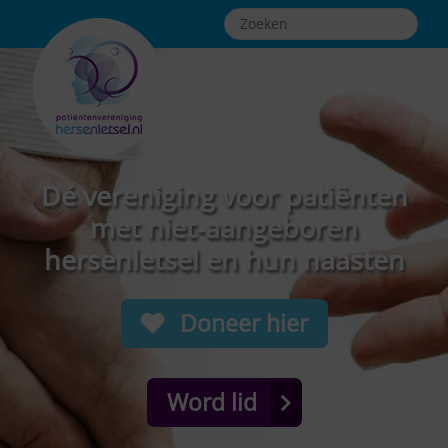
Dé vereniging voor patiënten
met niet-aangeboren
hersenletsel en hun naasten
Doneer hier
Word lid