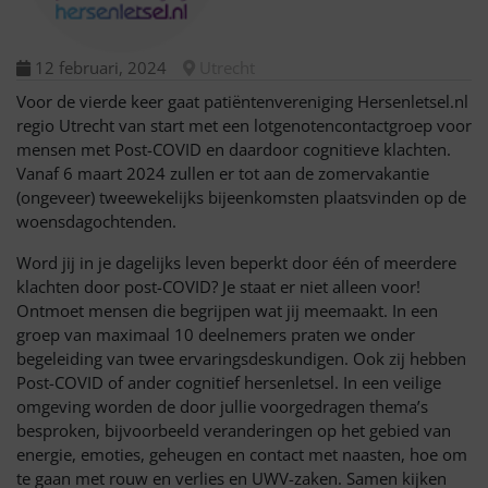
12 februari, 2024
Utrecht
Voor de vierde keer gaat patiëntenvereniging Hersenletsel.nl
regio Utrecht
van start met een lotgenotencontactgroep voor
mensen met Post-C
OVID en daardoor
cognitieve klachten.
Vanaf 6 maart 2024
zullen er tot aan de zomervakantie
(ongeveer) tweewekelijks bijeenkomsten
plaatsvinden op de
woensdagochtenden.
Word jij in je dagelijks leven beperkt door één of meerdere
klachten door post-COVID?
Je
staat er niet alleen voor!
Ontmoet mensen die begrijpen wat jij meemaakt. In een
groep van maximaal 10 deelnemers praten
we onder
begeleiding van twee ervaringsdeskundigen. Ook zij hebben
Post-COVID of ander
cognitief hersenletsel
.
In een veilige
omgeving worden de door jullie
voorgedragen
thema
’s
b
esproken
,
bijvoorbeeld
veranderingen op het gebied van
energie, emoties, geheugen en contact met naasten
, hoe om
te gaan met rouw en verlies en UWV-zaken
.
Samen kijken