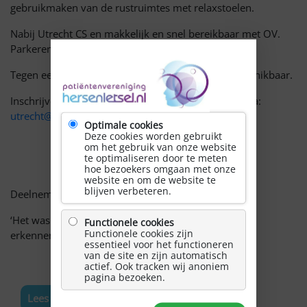
gebruikmaken van de rustruimtes met
relaxstoelen.
Nabij Utrecht CS en makkelijk
en snel
bereikbaar met OV.
Parkeren in de buurt is lastig, maar gratis.
Tegen een kleine vergoeding is er soep en tosti beschikbaar.
Inschrijven of meer info? Mail
Marlon
van der Pol
via:
utrecht@hersenletsel.nl
Optimale cookies
Deze cookies worden gebruikt
om het gebruik van onze website
te optimaliseren door te meten
hoe bezoekers omgaan met onze
website en om de website te
blijven verbeteren.
Deelnemer
uit eerdere groep
aan het woord:
‘
Het was prettig om met elkaar te delen, verbinden,
Functionele cookies
Functionele cookies zijn
erkennen en herkennen.
’ Iris
(
40 jaar
)
essentieel voor het functioneren
van de site en zijn automatisch
actief. Ook tracken wij anoniem
pagina bezoeken.
Lees meer nieuws