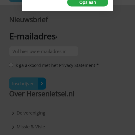
Opslaan
Nieuwsbrief
E-mailadres
*
Ik ga akkoord met het Privacy Statement *
Inschrijven
Over Hersenletsel.nl
De vereniging
Missie & Visie