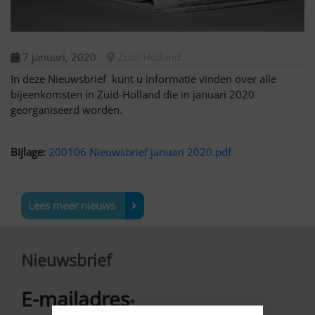
7 januari, 2020
Zuid-Holland
In deze Nieuwsbrief kunt u informatie vinden over alle
bijeenkomsten in Zuid-Holland die in januari 2020
georganiseerd worden.
Bijlage:
200106 Nieuwsbrief januari 2020.pdf
Lees meer nieuws
Nieuwsbrief
E-mailadres
*