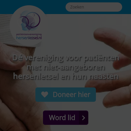
Dé vereniging voor patiënten
met niet-aangeboren
hersenletsel en hun naasten
Doneer hier
Word lid