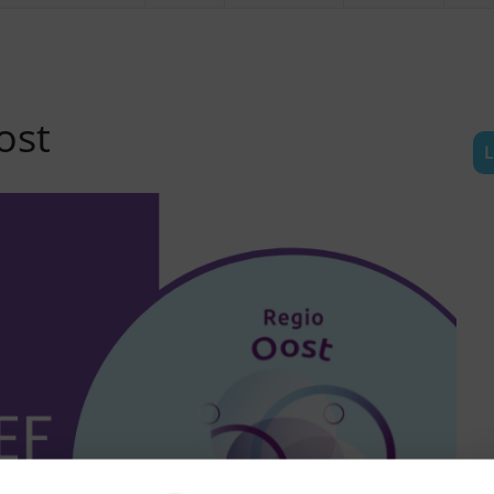
ost
L