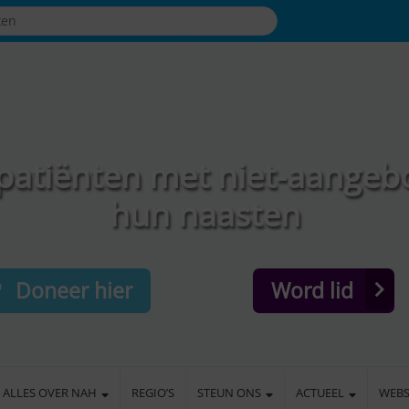
patiënten met niet-aangeb
hun naasten
Doneer hier
Word lid
ALLES OVER NAH
REGIO’S
STEUN ONS
ACTUEEL
WEB