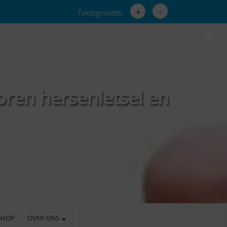
+
-
Tekstgrootte:
oren hersenletsel en
SHOP
OVER ONS