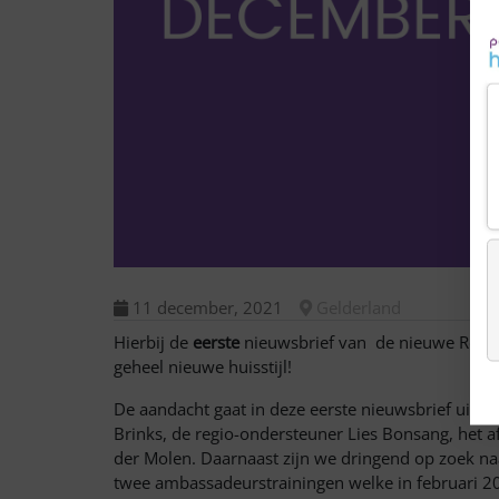
11 december, 2021
Gelderland
Hierbij de
eerste
nieuwsbrief van de nieuwe Regio O
geheel nieuwe huisstijl!
De aandacht gaat in deze eerste nieuwsbrief uit 
Brinks, de regio-ondersteuner Lies Bonsang, het
der Molen. Daarnaast zijn we dringend op zoek n
twee ambassadeurstrainingen welke in februari 202