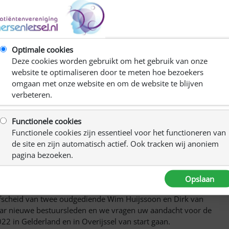
Optimale cookies
Deze cookies worden gebruikt om het gebruik van onze
website te optimaliseren door te meten hoe bezoekers
omgaan met onze website en om de website te blijven
verbeteren.
Functionele cookies
Functionele cookies zijn essentieel voor het functioneren van
de site en zijn automatisch actief. Ook tracken wij anoniem
pagina bezoeken.
ost (Overijssel en Gelderland). Zoals u ziet is deze in een
Opslaan
naar een 1e kennismaking met de nieuwe voorzitter Andrea
 afscheid van twee oudgediende Wim Huijssoon en Dirk van
aar nieuwe bestuursleden en we vragen uw aandacht voor de
2 in Gelderland en in Overijssel van start gaan.