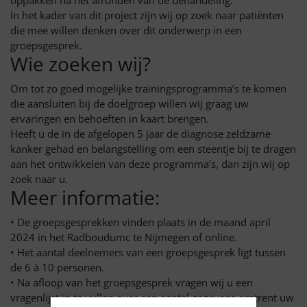
oppakken na het afronden van de behandeling.
In het kader van dit project zijn wij op zoek naar patiënten
die mee willen denken over dit onderwerp in een
groepsgesprek.
Wie zoeken wij?
Om tot zo goed mogelijke trainingsprogramma’s te komen
die aansluiten bij de doelgroep willen wij graag uw
ervaringen en behoeften in kaart brengen.
Heeft u de in de afgelopen 5 jaar de diagnose zeldzame
kanker gehad en belangstelling om een steentje bij te dragen
aan het ontwikkelen van deze programma’s, dan zijn wij op
zoek naar u.
Meer informatie:
• De groepsgesprekken vinden plaats in de maand april
2024 in het Radboudumc te Nijmegen of online.
• Het aantal deelnemers van een groepsgesprek ligt tussen
de 6 à 10 personen.
• Na afloop van het groepsgesprek vragen wij u een
vragenlijst in te vullen over een aantal gegevens omtrent uw