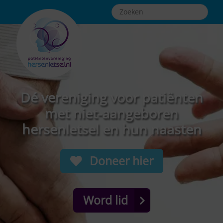
Dé vereniging voor patiënten
met niet-aangeboren
hersenletsel en hun naasten
Doneer hier
Word lid