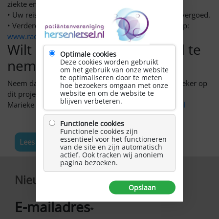
ziekte en behandeling.
• Uw reis- en parkeerkosten zullen volledig worden vergoed.
• Verdere informatie over dit project valt te vinden op:
www.radboudumc.nl/lopende-onderzoeken/EXTRA
Wilt u zich opgeven om deel te
Optimale cookies
nemen, of heeft u vragen?
Deze cookies worden gebruikt
om het gebruik van onze website
te optimaliseren door te meten
Neem dan contact op met de coördinerend onderzoeker op
hoe bezoekers omgaan met onze
website en om de website te
dit project, via onderstaand mailadres:
blijven verbeteren.
Marieke ten Tusscher –
EXTRA.fysiol@radboudumc.nl
Functionele cookies
Functionele cookies zijn
essentieel voor het functioneren
Lees meer nieuws
van de site en zijn automatisch
actief. Ook tracken wij anoniem
pagina bezoeken.
Nieuwsbrief
Opslaan
E-mailadres
*