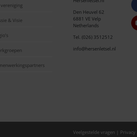
Hersenletsel.nl
 vereniging
Den Heuvel 62
6881 VE Velp
sie & Visie
Netherlands
io’s
Tel. (026) 3512512
info@hersenletsel.nl
rkgroepen
menwerkingspartners
Veelgestelde vragen
Privacy 