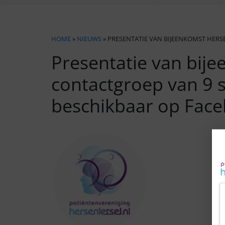
HOME
»
NIEUWS
» PRESENTATIE VAN BIJEENKOMST HER
Presentatie van bij
contactgroep van 9 s
beschikbaar op Fac