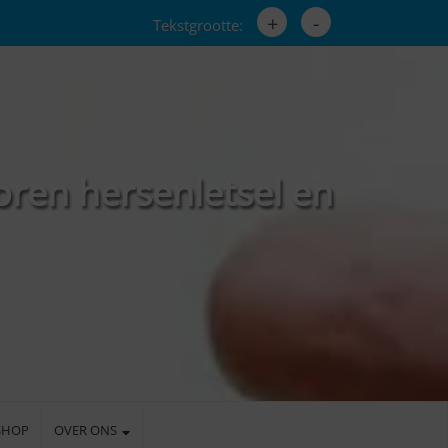
+
-
Tekstgrootte:
oren hersenletsel en
SHOP
OVER ONS