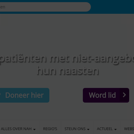
patiënten met niet-aangeb
hun naasten
Doneer hier
Word lid
ALLES OVER NAH
REGIO’S
STEUN ONS
ACTUEEL
WEB