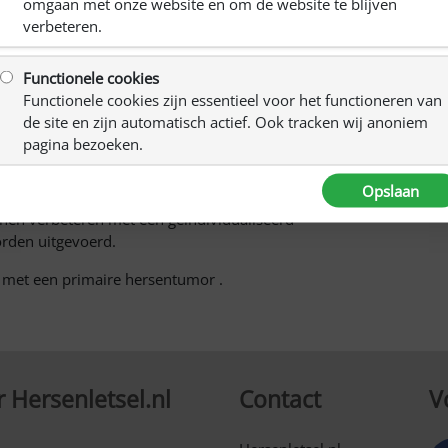
omgaan met onze website en om de website te blijven
roep
verbeteren.
 hebben wij gepubliceerd in onze Facebookgroepen t.w. de
sentumor lotgenoten groep.
Functionele cookies
Functionele cookies zijn essentieel voor het functioneren van
n met zondag 17 september in de hersentumor contactgroep
de site en zijn automatisch actief. Ook tracken wij anoniem
pagina bezoeken.
 ze doen “of CBD klachten van spanning, bezorgdheid en
Opslaan
ntumor”. Bij hun andere studie onderzoeken zij, kort
nnen verbeteren met een geïndividualiseerd
orden uitgevoerd.
n met een primaire hersentumor .
 Hersenletsel.nl
Contact
V