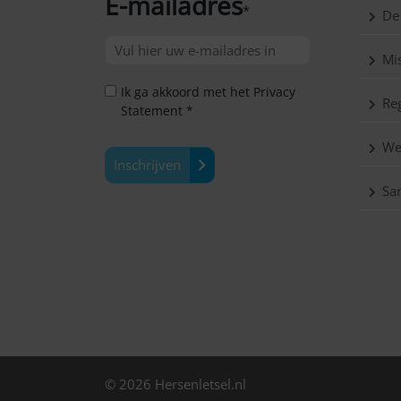
E-mailadres
*
De
Mis
Ik ga akkoord met het Privacy
Reg
Statement *
We
Inschrijven
Sa
© 2026 Hersenletsel.nl