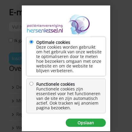
E-mailadres
*
Ik ga akkoord met het Privacy Statement *
Optimale cookies
Deze cookies worden gebruikt
om het gebruik van onze website
te optimaliseren door te meten
Inschrijven
hoe bezoekers omgaan met onze
website en om de website te
Over Hersenletsel.nl
blijven verbeteren.
Functionele cookies
De vereniging
Functionele cookies zijn
essentieel voor het functioneren
van de site en zijn automatisch
Missie & Visie
actief. Ook tracken wij anoniem
pagina bezoeken.
Regio’s
Opslaan
Werkgroepen