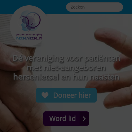
Dé vereniging voor patiënten
met niet-aangeboren
hersenletsel en hun naasten
Doneer hier
Word lid