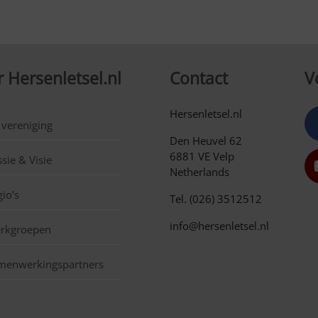
 Hersenletsel.nl
Contact
V
Hersenletsel.nl
 vereniging
Den Heuvel 62
6881 VE Velp
sie & Visie
Netherlands
io’s
Tel. (026) 3512512
info@hersenletsel.nl
rkgroepen
menwerkingspartners