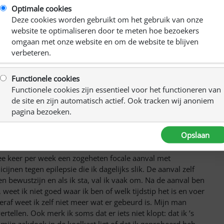
Optimale cookies
ndiging te zijn van een hersenontsteking, waarmee ik kort
Deze cookies worden gebruikt om het gebruik van onze
anden ging alles weer langzaam de goede kant op, voor de
website te optimaliseren door te meten hoe bezoekers
gden had ik af en toe nog een aanval, maar verder ging het
omgaan met onze website en om de website te blijven
ie Noord-Brabant en haalde zelfs mijn rijbewijs.”
verbeteren.
van het ene op het andere moment buiten bewustzijn raakte.
helpen, kwam ik bij epilepsiecentrum Kempenhaeghe
Functionele cookies
hartstilstandjes die werden veroorzaakt door mijn epilepsie.
Functionele cookies zijn essentieel voor het functioneren van
uis gebracht voor een pacemaker en al snel bleek dat ik
de site en zijn automatisch actief. Ook tracken wij anoniem
het minder goed en hield ik er een flinke
pagina bezoeken.
d ik nog twee keer een hersenontsteking, wat nog meer
w epileptische aanvallen gekregen, maar nu blijvend en
Opslaan
wee keer per week een zogeheten focale aanval met
nen tegen epilepsie die ik dagelijks slik. De aanval zelf
en bewustzijn en als ik sta, val ik vaak om. Na de aanval ben
 weet ik niet goed waar ik ben of welk tijdstip het is en voer
eraf weet ik zelf niet meer wat er gebeurd is. Mijn man
ellen. Ook merk ik soms dat er iets niet klopt: dat ik ’s