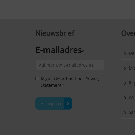
Nieuwsbrief
Over
E-mailadres
*
De
Mis
Ik ga akkoord met het Privacy
Reg
Statement *
We
Inschrijven
Sa