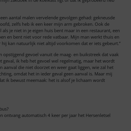
mijn zakdoek in de koelkast ligt of dat ik geprobeerd heb
 al een aantal malen vervelende gevolgen gehad: gekneusde
hoofd, zelfs heb ik een keer mijn arm gebroken. Ook de
l als je niet in je eigen huis bent maar in een restaurant, een
oen en bent niet voor rede vatbaar. Mijn man werkt thuis en
hij kan natuurlijk niet altijd voorkomen dat er iets gebeurt.”
en opstijgend gevoel vanuit de maag- en buikstreek dat vaak
het geval, ik heb het gevoel wel regelmatig, maar het wordt
n aanval die niet doorzet en weer gaat liggen, wie zal het
hting, omdat het in ieder geval geen aanval is. Maar mij
dat ik bewust meemaak: het is alsof je lichaam wordt
 bus?
n ontvang automatisch 4 keer per jaar het Hersenletsel