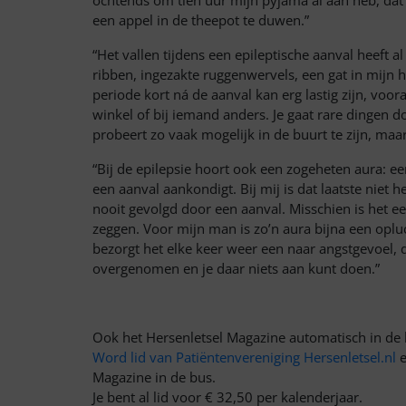
ochtends om tien uur mijn pyjama al aan heb, dat 
een appel in de theepot te duwen.”
“Het vallen tijdens een epileptische aanval heeft
ribben, ingezakte ruggenwervels, een gat in mijn 
periode kort ná de aanval kan erg lastig zijn, voora
winkel of bij iemand anders. Je gaat rare dingen d
probeert zo vaak mogelijk in de buurt te zijn, maar 
“Bij de epilepsie hoort ook een zogeheten aura: e
een aanval aankondigt. Bij mij is dat laatste niet 
nooit gevolgd door een aanval. Misschien is het ee
zeggen. Voor mijn man is zo’n aura bijna een opluc
bezorgt het elke keer weer een naar angstgevoel, 
overgenomen en je daar niets aan kunt doen.”
Ook het Hersenletsel Magazine automatisch in de
Word lid van Patiëntenvereniging Hersenletsel.nl
e
Magazine in de bus.
Je bent al lid voor € 32,50 per kalenderjaar.