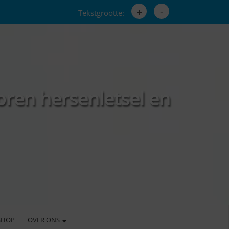
+
-
Tekstgrootte:
oren hersenletsel en
SHOP
OVER ONS