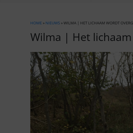
HOME
»
NIEUWS
» WILMA | HET LICHAAM WORDT OVE
Wilma | Het lichaa