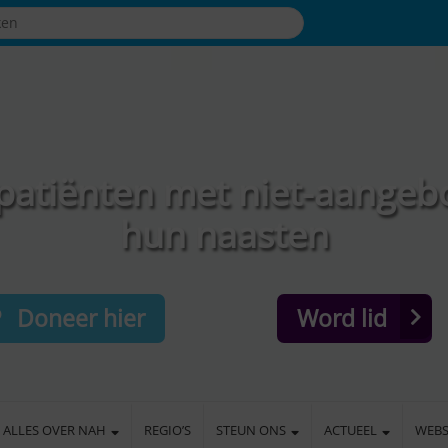
patiënten met niet-aangeb
hun naasten
Doneer hier
Word lid
ALLES OVER NAH
REGIO’S
STEUN ONS
ACTUEEL
WEB