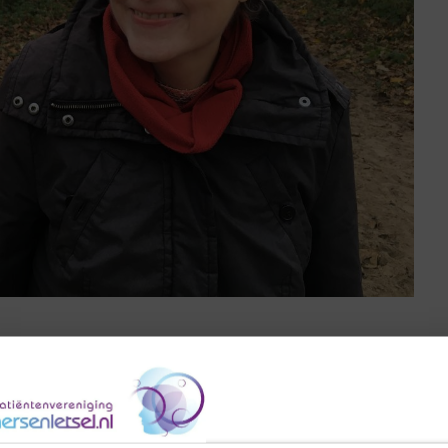
 Siccama (54, Nijmegen) epilepsie. In Hersenletsel Magazine
op onze website.
en met mijn promotie aan de universiteit. Tijdens het eerste
epileptische aanval. Ik viel op de grond, had spiertrekkingen