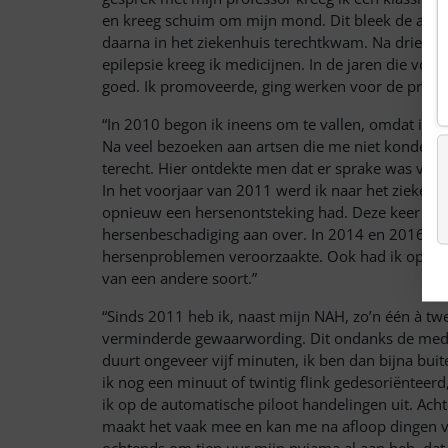
en kreeg schuim om mijn mond. Dit bleek de aanko
daarna in het ziekenhuis terechtkwam. Na drie ma
epilepsie kreeg ik medicijnen. In de jaren die vol
goed. Ik promoveerde, ging werken voor de provinc
“In 2010 begon ik ineens om te vallen, omdat ik 
Na veel bezoeken aan artsen die me niet konden 
terecht. Hier ontdekte men dat er sprake was van 
In het voorjaar van 2011 werd ik naar het ziekenh
opnieuw een hersenontsteking had. Deze keer ging 
hersenbeschadiging aan over. In 2014 en 2016 ha
hersenproblemen veroorzaakte. Ook had ik opnieu
van een andere soort.”
“Sinds 2011 heb ik, naast mijn NAH, zo’n één à t
verminderde gewaarwording. Dit ondanks de medicij
duurt ongeveer vijf minuten, ik ben dan bijna buit
ik nog een minuut of twintig flink gedesoriënteerd,
ik op de automatische piloot handelingen uit. Acht
maakt het vaak mee en kan me na afloop dingen vert