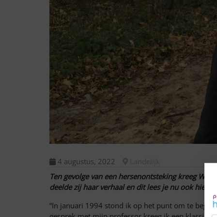
4 augustus, 2022
Landelijk
Ten gevolge van een hersenontsteking kreeg Wilma
deelde zij haar verhaal en dit lees je nu ook hier 
“In januari 1994 stond ik op het punt om te beginn
gesprek met mijn professor kreeg ik een klassieke 