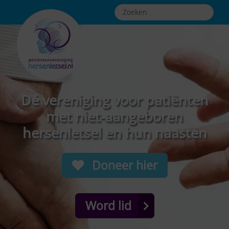
Dé vereniging voor patiënten
met niet-aangeboren
hersenletsel en hun naasten
Doneer hier
Word lid