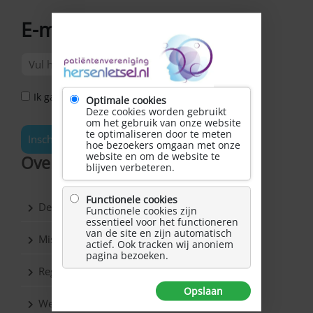
E-mailadres
*
Ik ga akkoord met het Privacy Statement *
Optimale cookies
Deze cookies worden gebruikt
om het gebruik van onze website
te optimaliseren door te meten
Inschrijven
hoe bezoekers omgaan met onze
website en om de website te
Over Hersenletsel.nl
blijven verbeteren.
Functionele cookies
De vereniging
Functionele cookies zijn
essentieel voor het functioneren
van de site en zijn automatisch
Missie & Visie
actief. Ook tracken wij anoniem
pagina bezoeken.
Regio’s
Opslaan
Werkgroepen