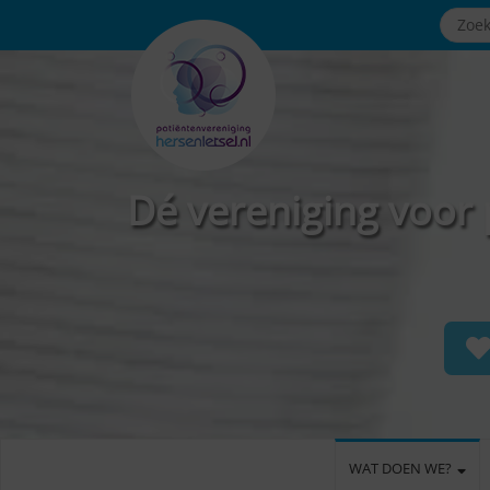
Dé vereniging voor 
WAT DOEN WE?