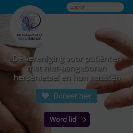
Dé vereniging voor patiënten
met niet-aangeboren
hersenletsel en hun naasten
Doneer hier
Word lid