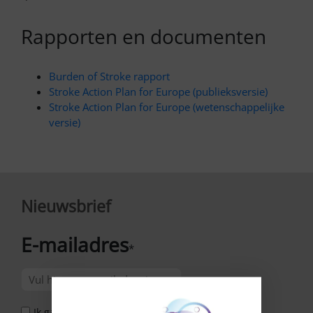
Rapporten en documenten
Burden of Stroke rapport
Stroke Action Plan for Europe (publieksversie)
Stroke Action Plan for Europe (wetenschappelijke
versie)
Nieuwsbrief
E-mailadres
*
Ik ga akkoord met het Privacy Statement *