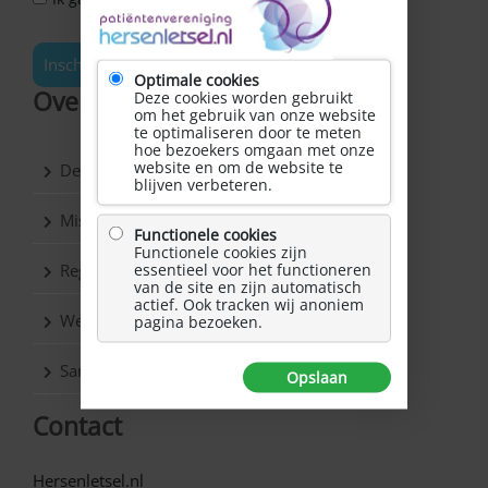
Inschrijven
Optimale cookies
Over Hersenletsel.nl
Deze cookies worden gebruikt
om het gebruik van onze website
te optimaliseren door te meten
hoe bezoekers omgaan met onze
website en om de website te
De vereniging
blijven verbeteren.
Missie & Visie
Functionele cookies
Functionele cookies zijn
Regio’s
essentieel voor het functioneren
van de site en zijn automatisch
actief. Ook tracken wij anoniem
Werkgroepen
pagina bezoeken.
Samenwerkingspartners
Opslaan
Contact
Hersenletsel.nl