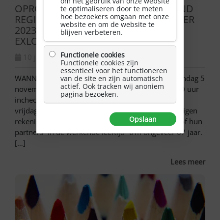
om het gebruik van onze website
OPROEP ZELFMANAGEMENT WEEKEND
te optimaliseren door te meten
hoe bezoekers omgaan met onze
REGIO NOORD OP 3, 4 en 5 NOVEMBER
website en om de website te
2023 IN HOTEL DE HUNZEBERGEN IN
blijven verbeteren.
EXLOO!
Functionele cookies
10 juli, 2023
Functionele cookies zijn
essentieel voor het functioneren
WANNEER? Van vrijdag 3 november tot en met zondag 5
van de site en zijn automatisch
actief. Ook tracken wij anoniem
november na de lunch. Vrijdag tussen 15 en 18.30 uur
pagina bezoeken.
inchecken, van 19.00 – 20.30 kennismaken. Als je
vrijdagavond vroeg komt is het avond eten voor eigen
Opslaan
rekening. VOOR WIE? Voor NAH getroffenen en/of hun
partners ”in de werkende leeftijd” t/m ongeveer 67 jaar.
[…]
Lees meer