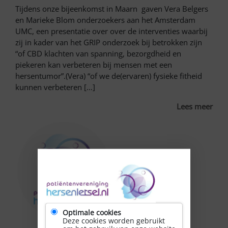
Tijdens onze bijeenkomst in Maarn gaven Vera Belgers
en Marieke Blom onderzoekers aan het Amsterdam
UMC, een presentatie over over de interventies waarbij
zij in kader van het GRIP onderzoek bij betrokken zijn
“of CBD klachten van spanning, bezorgdheid en
piekeren kan verbeteren bij mensen met een
hersentumor”.(Vera) “of we de(ervaren) fysieke fitheid
kunnen verbeteren […]
Lees meer
Optimale cookies
Deze cookies worden gebruikt