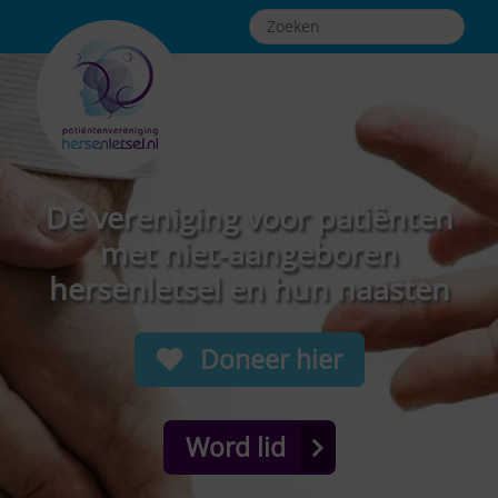
Dé vereniging voor patiënten
met niet-aangeboren
hersenletsel en hun naasten
Doneer hier
Word lid