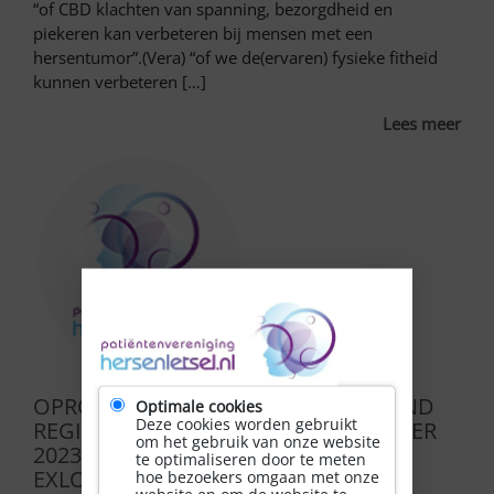
“of CBD klachten van spanning, bezorgdheid en
piekeren kan verbeteren bij mensen met een
hersentumor”.(Vera) “of we de(ervaren) fysieke fitheid
kunnen verbeteren […]
Lees meer
OPROEP ZELFMANAGEMENT WEEKEND
Optimale cookies
Deze cookies worden gebruikt
REGIO NOORD OP 3, 4 en 5 NOVEMBER
om het gebruik van onze website
2023 IN HOTEL DE HUNZEBERGEN IN
te optimaliseren door te meten
EXLOO!
hoe bezoekers omgaan met onze