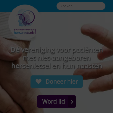
Dé vereniging voor patiënten
met niet-aangeboren
hersenletsel en hun naasten
Doneer hier
Word lid